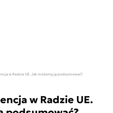
encja w Radzie UE. Jak możemy ją podsumować?
encja w Radzie UE.
ją podsumować?