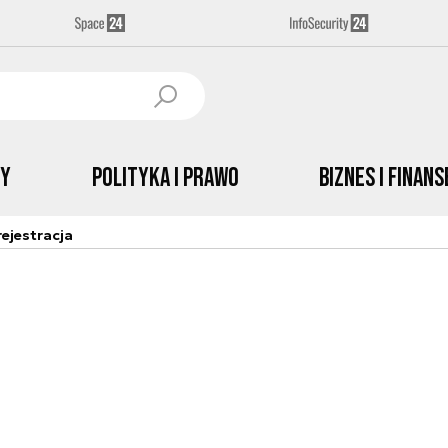
by
Polityka i prawo
Biznes i Finans
ejestracja