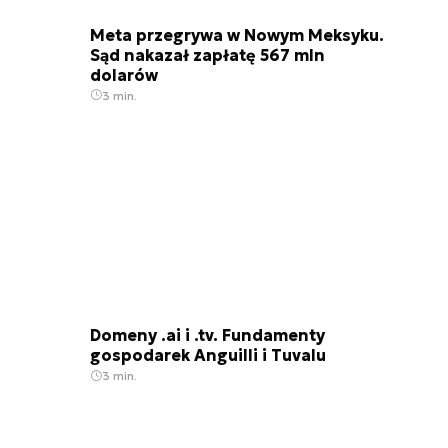
Meta przegrywa w Nowym Meksyku.
Sąd nakazał zapłatę 567 mln
dolarów
3 min.
Domeny .ai i .tv. Fundamenty
gospodarek Anguilli i Tuvalu
3 min.