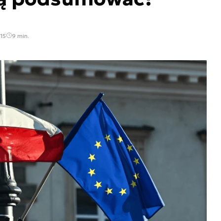
15
9 min.