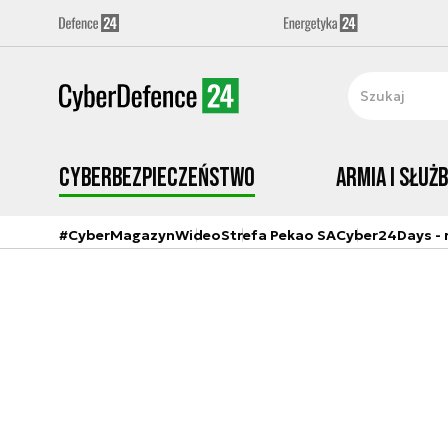
Cyberbezpieczeństwo
Armia i Służ
#CyberMagazyn
Wideo
Strefa Pekao SA
Cyber24Days - r