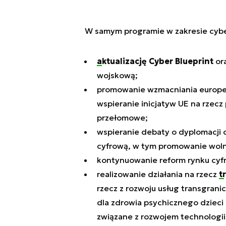
W samym programie w zakresie cyber
aktualizację Cyber Blueprint
ora
wojskową;
promowanie wzmacniania europejs
wspieranie inicjatyw UE na rzec
przełomowe;
wspieranie debaty o dyplomacji c
cyfrową, w tym promowanie woln
kontynuowanie reform rynku cyf
realizowanie działania na rzecz
t
rzecz z rozwoju usług transgran
dla zdrowia psychicznego dzieci
związane z rozwojem technologii