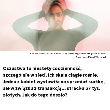
Kobieta straciła 37 tys. w związku ze sprzedażą przedmiotu przez internet
Autor. Uday Mittal/ Unsplash
Oszustwa to niestety codzienność,
szczególnie w sieci. Ich skala ciagle rośnie.
Jedna z kobiet wystawiła na sprzedaż kurtkę,
ale w związku z transakcją… straciła 37 tys.
złotych. Jak do tego doszło?