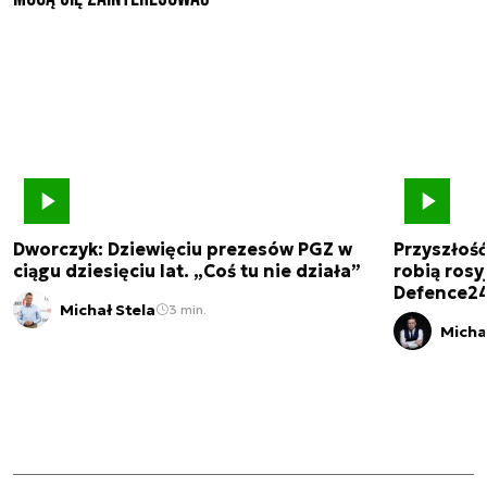
Dworczyk: Dziewięciu prezesów PGZ w
Przyszłoś
ciągu dziesięciu lat. „Coś tu nie działa”
robią rosyj
Defence2
Michał Stela
3 min.
Micha