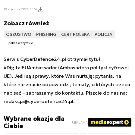
10 stycznia 2024, 16:57
Zobacz również
OSZUSTWO
PHISHING
CERT POLSKA
POLICJA
pokaż wszystkie
Serwis CyberDefence24.pl otrzymał tytuł
#DigitalEUAmbassador (Ambasadora polityki cyfrowej
UE). Jeśli są sprawy, które Was nurtują; pytania, na
które nie znacie odpowiedzi; tematy, o których trzeba
napisać – zapraszamy do kontaktu. Piszcie do nas na:
redakcja@cyberdefence24.pl
.
Wybrane okazje dla
REKLAMA
Ciebie