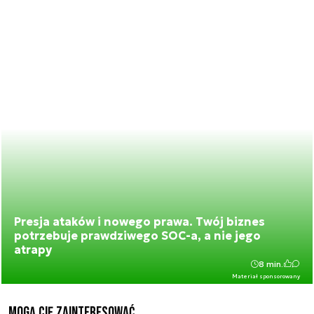
Presja ataków i nowego prawa. Twój biznes
potrzebuje prawdziwego SOC-a, a nie jego
atrapy
8 min.
Materiał sponsorowany
Mogą Cię zainteresować