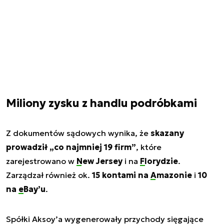
Miliony zysku z handlu podróbkami
Z dokumentów sądowych wynika, że
skazany
prowadził „co najmniej 19 firm”
, które
zarejestrowano w
New Jersey
i na
Florydzie
.
Zarządzał również ok.
15 kontami na
Amazonie
i
10
na
eBay’u
.
Spółki Aksoy’a wygenerowały przychody sięgające