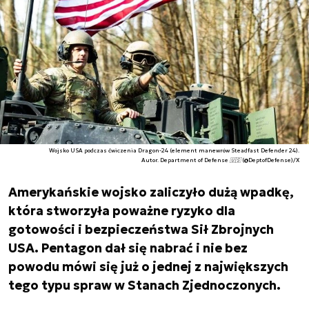
Wojsko USA podczas ćwiczenia Dragon-24 (element manewrów Steadfast Defender 24).
Autor. Department of Defense 🇺🇸 (@DeptofDefense)/X
Amerykańskie wojsko zaliczyło dużą wpadkę,
która stworzyła poważne ryzyko dla
gotowości i bezpieczeństwa Sił Zbrojnych
USA. Pentagon dał się nabrać i nie bez
powodu mówi się już o jednej z największych
tego typu spraw w Stanach Zjednoczonych.