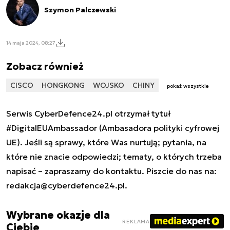
Szymon Palczewski
14 maja 2024, 08:27
Zobacz również
CISCO
HONGKONG
WOJSKO
CHINY
pokaż wszystkie
Serwis CyberDefence24.pl otrzymał tytuł
#DigitalEUAmbassador (Ambasadora polityki cyfrowej
UE). Jeśli są sprawy, które Was nurtują; pytania, na
które nie znacie odpowiedzi; tematy, o których trzeba
napisać – zapraszamy do kontaktu. Piszcie do nas na:
redakcja@cyberdefence24.pl
.
Wybrane okazje dla
REKLAMA
Ciebie