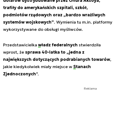
dolarów dystrybuowane przez Onura Aksoya,
trafiły do amerykańskich szpitali, szkół,
podmiotów rządowych oraz „bardzo wrażliwych
systemów wojskowych”
. Wymienia tu m.in. platformy
wykorzystywane do obsługi myśliwców.
Przedstawicielka
władz federalnych
stwierdziła
wprost, że
sprawa 40-latka to „jedna z
największych dotyczących podrabianych towarów
,
jakie kiedykolwiek miały miejsce w
Stanach
Zjednoczonych
”.
Reklama