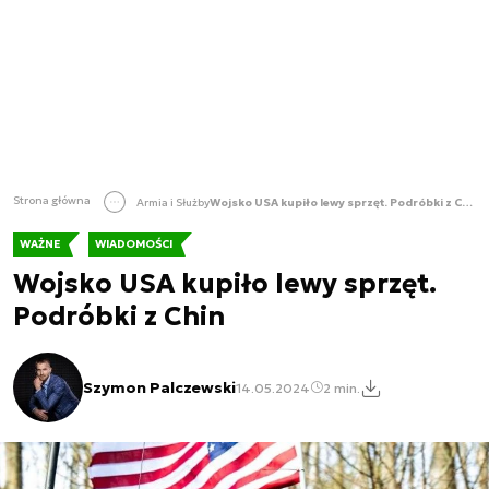
Strona główna
Armia i Służby
Wojsko USA kupiło lewy sprzęt. Podróbki z Chin
WAŻNE
WIADOMOŚCI
Wojsko USA kupiło lewy sprzęt.
Podróbki z Chin
Szymon Palczewski
14.05.2024
2 min.