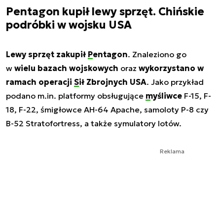
Pentagon kupił lewy sprzęt. Chińskie
podróbki w wojsku USA
Lewy sprzęt zakupił
Pentagon
. Znaleziono go
w
wielu bazach wojskowych
oraz
wykorzystano w
ramach operacji
Sił Zbrojnych USA
. Jako przykład
podano m.in. platformy obsługujące
myśliwce
F-15, F-
18, F-22, śmigłowce AH-64 Apache, samoloty P-8 czy
B-52 Stratofortress, a także symulatory lotów.
Reklama