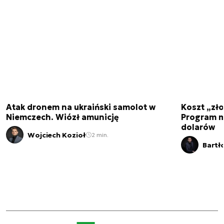
Atak dronem na ukraiński samolot w
Koszt „zło
Niemczech. Wiózł amunicję
Program m
dolarów
Wojciech Kozioł
2 min.
Bartł