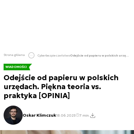
Strona główna
Cyberbezpieczeństwo
Odejście od papieru w polskich urzędach. Piękna teoria vs. praktyka [OPINIA]
WIADOMOŚCI
Odejście od papieru w polskich
urzędach. Piękna teoria vs.
praktyka [OPINIA]
Oskar Klimczuk
18.06.2025
7 min.