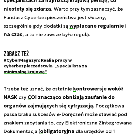
specjalistach za najniższą krajową pensję
, co
niestety się zdarza.
Warto przy tym zaznaczyć, że
Fundusz Cyberbezpieczeństwa jest słuszny,
szczególnie gdy dodatki są
wypłacane regularnie i
na czas
, a to nie zawsze było regułą.
Zobacz też
#CyberMagazyn: Realia pracy w
cyberbezpieczeństwie. „Specjalista za
minimalną krajową”
Trzeba też uznać, że ostatnie
kontrowersje wokół
NASK
czy
COI
znacząco obniżają zaufanie do
organów zajmujących się cyfryzacją.
Początkowa
passa braku sukcesów e-Doręczeń może stawiać pod
znakiem zapytania to, czy Elektroniczna Zintegrowana
Dokumentacja (
obligatoryjna
dla urzędów od 1