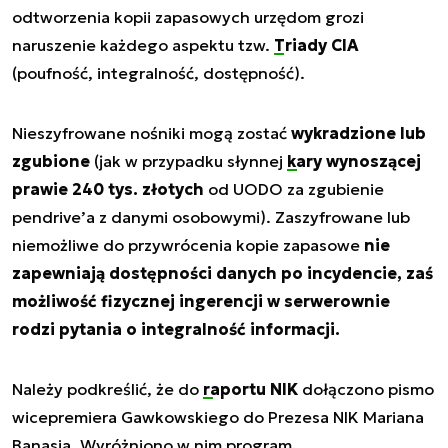
odtworzenia kopii zapasowych urzędom grozi
naruszenie każdego aspektu tzw.
Triady CIA
(poufność, integralność, dostępność).
Nieszyfrowane nośniki mogą zostać
wykradzione lub
zgubione
(jak w przypadku słynnej
kary wynoszącej
prawie 240 tys. złotych
od UODO za zgubienie
pendrive’a z danymi osobowymi). Zaszyfrowane lub
niemożliwe do przywrócenia kopie zapasowe
nie
zapewniają dostępności danych po incydencie, zaś
możliwość fizycznej ingerencji w serwerownie
rodzi pytania o integralność informacji.
Należy podkreślić, że do
raportu NIK
dołączono pismo
wicepremiera Gawkowskiego do Prezesa NIK Mariana
Banasia. Wyróżniono w nim program