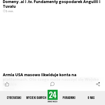
Domeny .ai i .tv. Fundamenty gospodarek Anguilli i
Tuvalu
3 min.
Armia USA masowo likwiduje konta na
platformach. Oto czego może nauczyć się Wojsko
Polskie
16 min.
Cyberataki
Wycieki danych
Poradniki
O nas