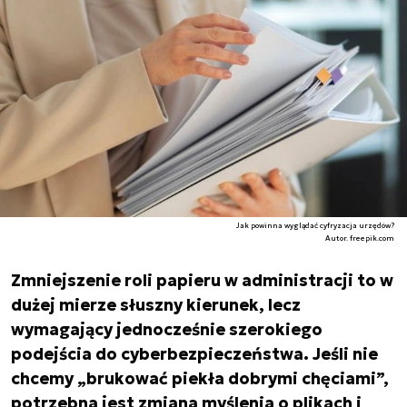
Jak powinna wyglądać cyfryzacja urzędów?
Autor. freepik.com
Zmniejszenie roli papieru w administracji to w
dużej mierze słuszny kierunek, lecz
wymagający jednocześnie szerokiego
podejścia do cyberbezpieczeństwa. Jeśli nie
chcemy „
brukować piekła dobrymi chęciami
”,
potrzebna jest zmiana myślenia o plikach i