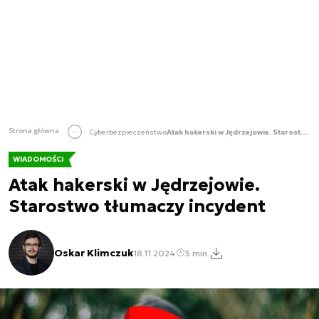
Strona główna
Cyberbezpieczeństwo
Atak hakerski w Jędrzejowie. Starostwo tłumaczy incydent
WIADOMOŚCI
Atak hakerski w Jędrzejowie.
Starostwo tłumaczy incydent
Oskar Klimczuk
18.11.2024
3 min.