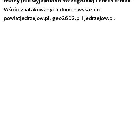
osoby (nie wyjaśniono szczegółów) i adres e-mail.
Wśród zaatakowanych domen wskazano
powiatjedrzejow.pl, geo2602.pl
i
jedrzejow.pl.