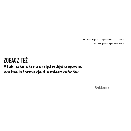
Informacja o przywróceniu danych
Autor. powiatjedrzejow.pl
Zobacz też
Atak hakerski na urząd w Jędrzejowie.
Ważne informacje dla mieszkańców
Reklama