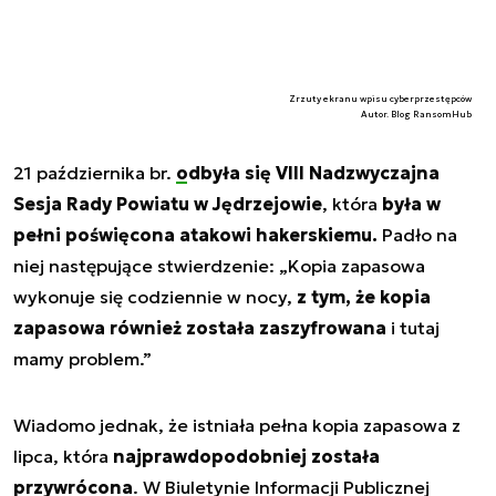
Zrzuty ekranu wpisu cyberprzestępców
Autor. Blog RansomHub
21 października br.
odbyła się VIII Nadzwyczajna
Sesja Rady Powiatu w Jędrzejowie
, która
była w
pełni poświęcona atakowi hakerskiemu.
Padło na
niej następujące stwierdzenie: „Kopia zapasowa
wykonuje się codziennie w nocy,
z tym, że kopia
zapasowa również została zaszyfrowana
i tutaj
mamy problem.”
Wiadomo jednak, że istniała pełna kopia zapasowa z
lipca, która
najprawdopodobniej została
przywrócona
. W Biuletynie Informacji Publicznej