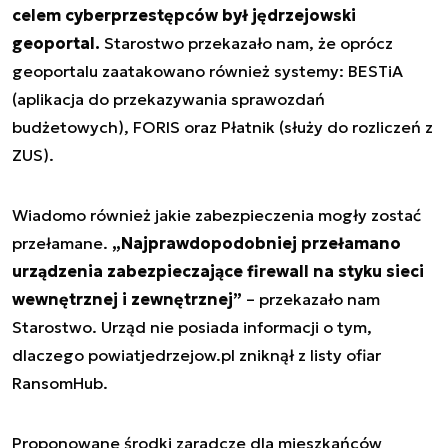
celem cyberprzestępców był jędrzejowski
geoportal.
Starostwo przekazało nam, że oprócz
geoportalu zaatakowano również systemy: BESTiA
(aplikacja do przekazywania sprawozdań
budżetowych), FORIS oraz Płatnik (służy do rozliczeń z
ZUS).
Wiadomo również jakie zabezpieczenia mogły zostać
przełamane.
„Najprawdopodobniej przełamano
urządzenia zabezpieczające firewall na styku sieci
wewnętrznej i zewnętrznej”
– przekazało nam
Starostwo. Urząd nie posiada informacji o tym,
dlaczego
powiatjedrzejow.pl
zniknął z listy ofiar
RansomHub.
Proponowane środki zaradcze dla mieszkańców