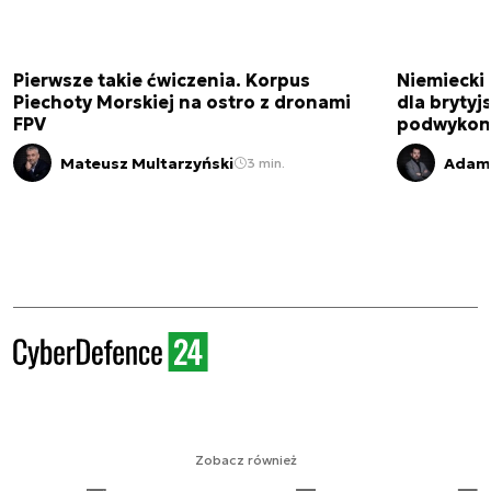
Pierwsze takie ćwiczenia. Korpus
Niemiecki 
Piechoty Morskiej na ostro z dronami
dla brytyjs
FPV
podwykon
Mateusz Multarzyński
Adam 
3 min.
Zobacz również