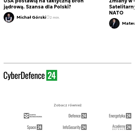
USA postawią na taktyczną broń
Zmiany w 
jądrową. Szansa dla Polski?
Satelitar
NATO
Michał Górski
2 min.
Mateu
Zobacz również