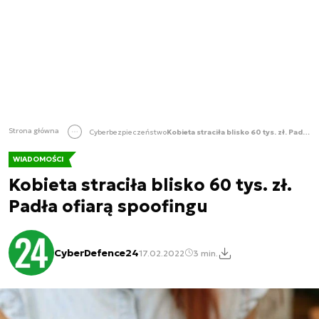
Strona główna
Cyberbezpieczeństwo
Kobieta straciła blisko 60 tys. zł. Padła ofiarą spoofingu
WIADOMOŚCI
Kobieta straciła blisko 60 tys. zł.
Padła ofiarą spoofingu
CyberDefence24
17.02.2022
3 min.