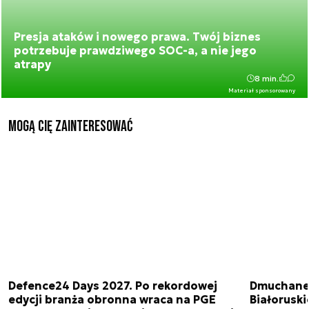
Presja ataków i nowego prawa. Twój biznes
potrzebuje prawdziwego SOC-a, a nie jego
atrapy
8 min.
Materiał sponsorowany
Mogą Cię zainteresować
Defence24 Days 2027. Po rekordowej
Dmuchane 
edycji branża obronna wraca na PGE
Białorusk