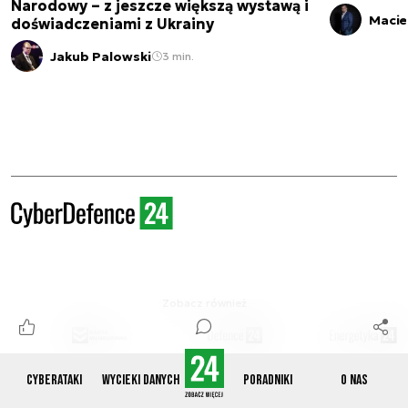
Narodowy – z jeszcze większą wystawą i
Macie
doświadczeniami z Ukrainy
Jakub Palowski
3 min.
Zobacz również
Cyberataki
Wycieki danych
Poradniki
O nas