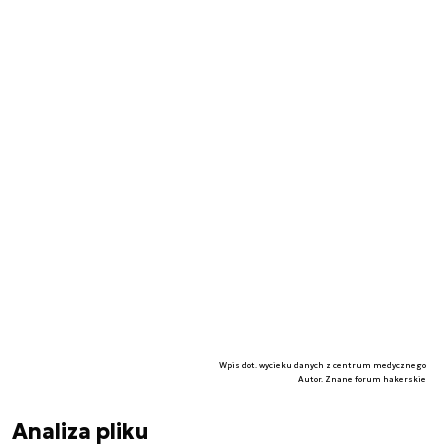
Wpis dot. wycieku danych z centrum medycznego
Autor. Znane forum hakerskie
Analiza pliku