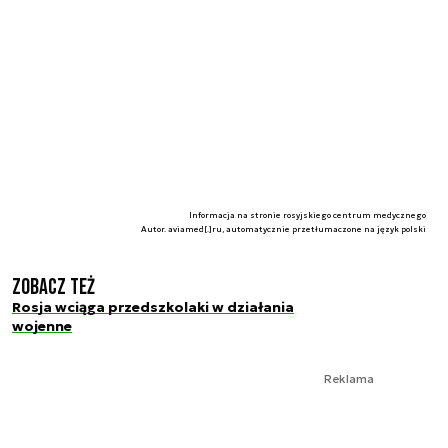
Informacja na stronie rosyjskiego centrum medycznego
Autor. aviamed[.]ru, automatycznie przetłumaczone na język polski
Zobacz też
Rosja wciąga przedszkolaki w działania
wojenne
Reklama