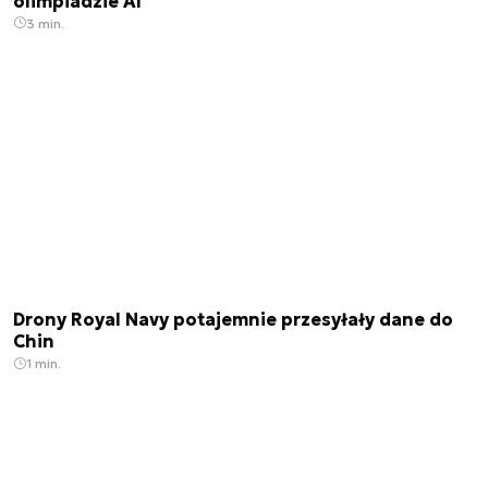
olimpiadzie AI
3 min.
Drony Royal Navy potajemnie przesyłały dane do
Chin
1 min.