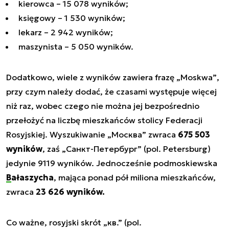
kierowca – 15 078 wyników;
księgowy – 1 530 wyników;
lekarz – 2 942 wyników;
maszynista – 5 050 wyników.
Dodatkowo, wiele z wyników zawiera frazę
„Moskwa”
,
przy czym należy dodać, że czasami występuje więcej
niż raz, wobec czego nie można jej bezpośrednio
przełożyć na liczbę mieszkańców stolicy Federacji
Rosyjskiej. Wyszukiwanie
„Москва”
zwraca
675 503
wyników
, zaś
„Санкт-Петербург”
(pol. Petersburg)
jedynie 9119 wyników. Jednocześnie podmoskiewska
Bałaszycha
, mająca ponad pół miliona mieszkańców,
zwraca
23 626 wyników.
Co ważne, rosyjski skrót
„кв.”
(pol.