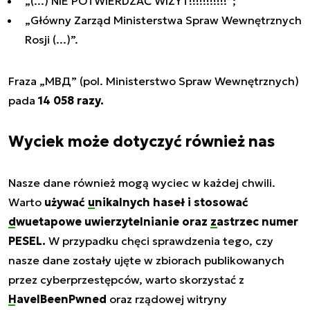
„(...) NIE POTWIERDZAĆ WIZYT!!!!!!!!!!!”;
„Główny Zarząd Ministerstwa Spraw Wewnętrznych
Rosji (...)”.
Fraza
„МВД”
(pol. Ministerstwo Spraw Wewnętrznych)
pada
14 058 razy.
Wyciek może dotyczyć również nas
Nasze dane również mogą wyciec w każdej chwili.
Warto
używać
unikalnych haseł
i stosować
dwuetapowe uwierzytelnianie
oraz
zastrzec numer
PESEL
.
W przypadku chęci sprawdzenia tego, czy
nasze dane zostały ujęte w zbiorach publikowanych
przez cyberprzestępców, warto skorzystać z
HaveIBeenPwned
oraz rządowej witryny