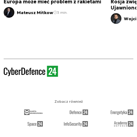
Europa może mieć problem z rakietami
Rosja zwię
Ujawniono
Mateusz Mitkow
3 min.
Wojci
Zobacz również