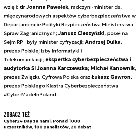
wzięli:
dr Joanna Pawełek
, radczyni-minister ds.
międzynarodowych aspektów cyberbezpieczeństwa w
Departamencie Polityki Bezpieczeństwa Ministerstwa
Spraw Zagranicznych;
Janusz Cieszyński
, poseł na
Sejm RP i były minister cyfryzacji;
Andrzej Dulka
,
prezes Polskiej Izby Informatyki i
Telekomunikacji;
ekspertka cyberbezpieczeństwa i
audytorka SI Joanna Karczewska
;
Michał Kanownik
,
prezes Związku Cyfrowa Polska oraz
Łukasz Gawron
,
prezes Polskiego Klastra Cyberbezpieczeństwa
#CyberMadeInPoland.
Zobacz też
Cyber24 Day za nami. Ponad 1000
uczestników, 100 panelistów, 20 debat