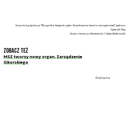
Uczestnicy dyskusji "Wszystkie bolączki cyber. Oczekiwania kontra rzeczywistość" podczas
Cyber24 Day
Autor. Ireneusz Dorożański / CyberDefence24
Zobacz też
MSZ tworzy nowy organ. Zarządzenie
Sikorskiego
Reklama