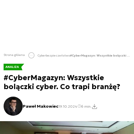
Strona główna
Cyberbezpieczeństwo
#CyberMagazyn: Wszystkie bolączki cyber. Co trapi branżę?
ANALIZA
#CyberMagazyn: Wszystkie
bolączki cyber. Co trapi branżę?
Paweł Makowiec
19.10.2024
6 min.