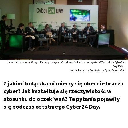
Uczestnicy panelu "Wszystkie bolączki cyber. Oczekiwania kontra rzeczywistość" w trakcie Cyber24
Day 2024.
Autor. Ireneusz Dorożański / CyberDefence24
Z jakimi bolączkami mierzy się obecnie branża
cyber? Jak kształtuje się rzeczywistość w
stosunku do oczekiwań? Te pytania pojawiły
się podczas ostatniego Cyber24 Day.