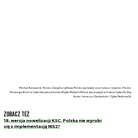
Michał Kanownik, Prezes Związku Cyfrowa Polska (po lewej) oraz Łukasz Gawron, Prezes
Polskiego Klastra Cyberbezpieczeństwa #CyberMadeInPoland (po prawej) w trakcie Cyber24 Day
Autor. Ireneusz Dorożański / CyberDefence24
Zobacz też
18. wersja nowelizacji KSC. Polska nie wyrobi
się z implementacją NIS2?