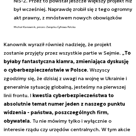
NIS-2. Przez to powstał jeszcze większy projekt niż
był wcześniej. Naprawdę zrobił się z tego ogromny
akt prawny, z mnóstwem nowych obowiązków
Michał Kanownik, prezes Związku Cyfrowa Polska
Kanownik wyraził również nadzieję, że projekt
zostanie przyjęty przez wszystkie partie w Sejmie. „
To
byłaby fantastyczna klamra, zmieniająca dyskusję
o cyberbezpieczeństwie w Polsce
. Wszyscy
zgodzimy się, że dzisiaj z uwagi na wojnę w Ukrainie i
generalnie sytuację globalną, jesteśmy na pierwszej
linii frontu. I
kwestia cyberbezpieczeństwa to
absolutnie temat numer jeden z naszego punktu
widzenia - państwa, poszczególnych firm,
obywatela
. Tu nie mówimy tylko i wyłącznie o
interesie rządu czy urzędów centralnych. W tym akcie