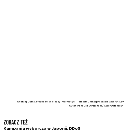
Andrzej Dulka, Prezes Polskiej Izby Informatyki i Telekomunikacji w czasie Cyber24 Day
Autor. Ireneusz Dorożański / CyberDefence24
Zobacz też
Kampania wyborcza w Japonii. DDoS