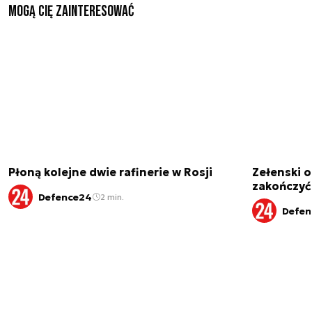
Mogą Cię zainteresować
Płoną kolejne dwie rafinerie w Rosji
Zełenski 
zakończyć
Defence24
2 min.
Defen