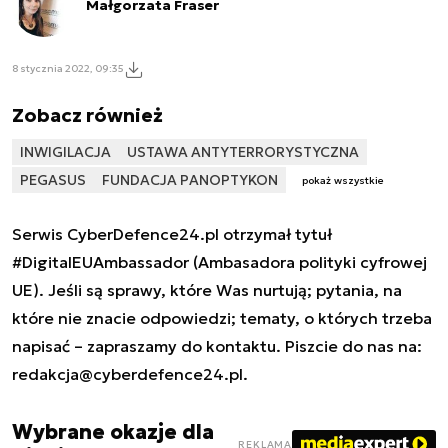
Małgorzata Fraser
8 stycznia 2022, 09:35
Zobacz również
INWIGILACJA
USTAWA ANTYTERRORYSTYCZNA
PEGASUS
FUNDACJA PANOPTYKON
pokaż wszystkie
Serwis CyberDefence24.pl otrzymał tytuł
#DigitalEUAmbassador (Ambasadora polityki cyfrowej
UE). Jeśli są sprawy, które Was nurtują; pytania, na
które nie znacie odpowiedzi; tematy, o których trzeba
napisać – zapraszamy do kontaktu. Piszcie do nas na:
redakcja@cyberdefence24.pl
.
Wybrane okazje dla
REKLAMA