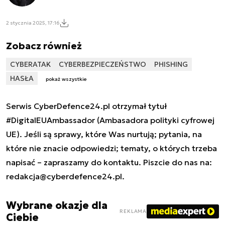
2 stycznia 2025, 17:16
Zobacz również
CYBERATAK
CYBERBEZPIECZEŃSTWO
PHISHING
HASŁA
pokaż wszystkie
Serwis CyberDefence24.pl otrzymał tytuł
#DigitalEUAmbassador (Ambasadora polityki cyfrowej
UE). Jeśli są sprawy, które Was nurtują; pytania, na
które nie znacie odpowiedzi; tematy, o których trzeba
napisać – zapraszamy do kontaktu. Piszcie do nas na:
redakcja@cyberdefence24.pl
.
Wybrane okazje dla
REKLAMA
Ciebie