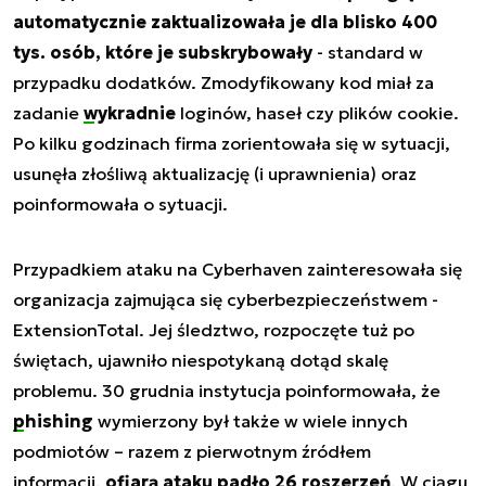
automatycznie zaktualizowała je dla blisko 400
tys. osób, które je subskrybowały
- standard w
przypadku dodatków. Zmodyfikowany kod miał za
zadanie
wykradnie
loginów, haseł czy plików cookie.
Po kilku godzinach firma zorientowała się w sytuacji,
usunęła złośliwą aktualizację (i uprawnienia) oraz
poinformowała o sytuacji.
Przypadkiem ataku na Cyberhaven zainteresowała się
organizacja zajmująca się cyberbezpieczeństwem -
ExtensionTotal. Jej śledztwo, rozpoczęte tuż po
świętach, ujawniło niespotykaną dotąd skalę
problemu. 30 grudnia instytucja poinformowała, że
phishing
wymierzony był także w wiele innych
podmiotów – razem z pierwotnym źródłem
informacji,
ofiarą ataku padło 26 roszerzeń
. W ciągu