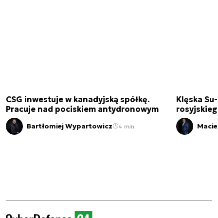
CSG inwestuje w kanadyjską spółkę.
Klęska Su-
Pracuje nad pociskiem antydronowym
rosyjskie
Bartłomiej Wypartowicz
Macie
4 min.