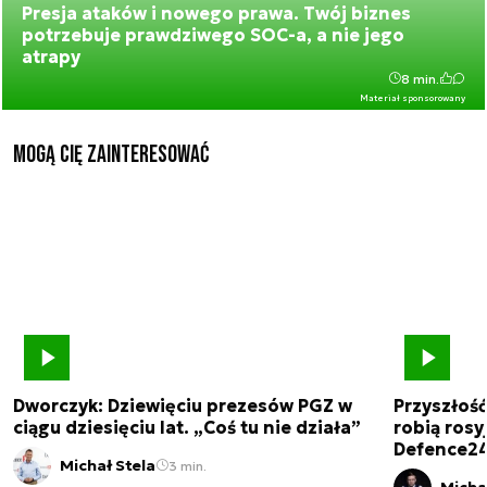
Presja ataków i nowego prawa. Twój biznes
potrzebuje prawdziwego SOC-a, a nie jego
atrapy
8 min.
Materiał sponsorowany
Mogą Cię zainteresować
Dworczyk: Dziewięciu prezesów PGZ w
Przyszłoś
ciągu dziesięciu lat. „Coś tu nie działa”
robią rosyj
Defence2
Michał Stela
3 min.