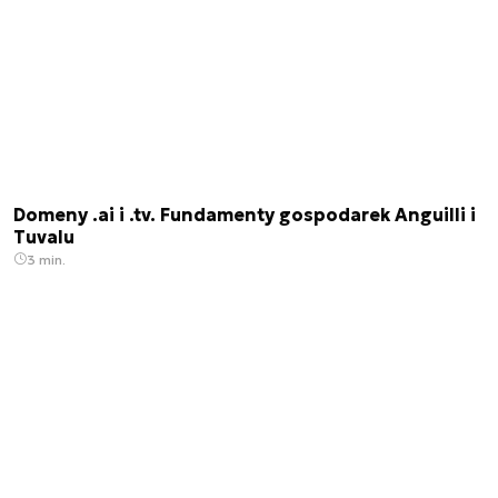
Domeny .ai i .tv. Fundamenty gospodarek Anguilli i
Tuvalu
3 min.