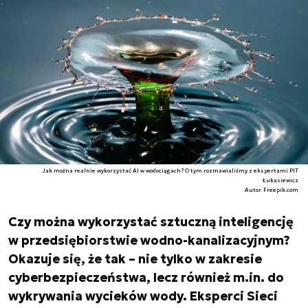
Jak można realnie wykorzystać AI w wodociągach? O tym rozmawialiśmy z ekspertami PIT
Łukasiewicz
Autor. Freepik.com
Czy można wykorzystać sztuczną inteligencję
w przedsiębiorstwie wodno-kanalizacyjnym?
Okazuje się, że tak – nie tylko w zakresie
cyberbezpieczeństwa, lecz również m.in. do
wykrywania wycieków wody. Eksperci Sieci