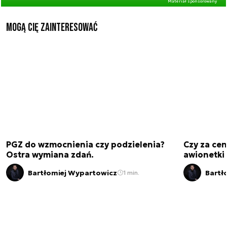
Materiał sponsorowany
Mogą Cię zainteresować
PGZ do wzmocnienia czy podzielenia?
Czy za cen
Ostra wymiana zdań.
awionetki 
Bartłomiej Wypartowicz
Bartł
1 min.