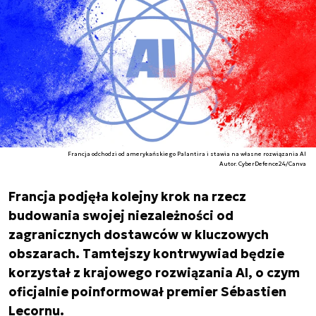
Francja odchodzi od amerykańskiego Palantira i stawia na własne rozwiązania AI
Autor. CyberDefence24/Canva
Francja podjęła kolejny krok na rzecz
budowania swojej niezależności od
zagranicznych dostawców w kluczowych
obszarach. Tamtejszy kontrwywiad będzie
korzystał z krajowego rozwiązania AI, o czym
oficjalnie poinformował premier Sébastien
Lecornu.