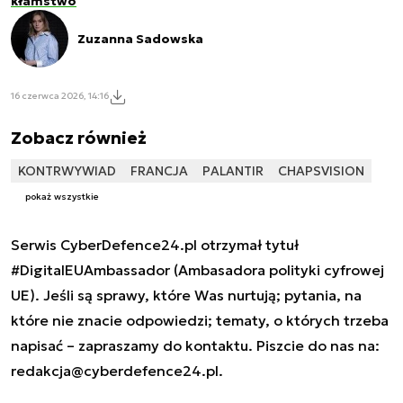
kłamstwo
Zuzanna Sadowska
16 czerwca 2026, 14:16
Zobacz również
KONTRWYWIAD
FRANCJA
PALANTIR
CHAPSVISION
pokaż wszystkie
Serwis CyberDefence24.pl otrzymał tytuł
#DigitalEUAmbassador (Ambasadora polityki cyfrowej
UE). Jeśli są sprawy, które Was nurtują; pytania, na
które nie znacie odpowiedzi; tematy, o których trzeba
napisać – zapraszamy do kontaktu. Piszcie do nas na:
redakcja@cyberdefence24.pl
.