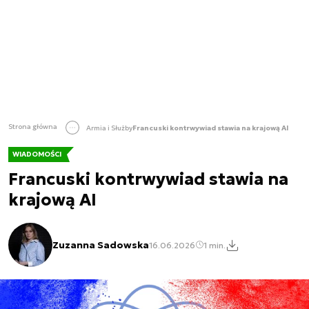
Strona główna
Armia i Służby
Francuski kontrwywiad stawia na krajową AI
WIADOMOŚCI
Francuski kontrwywiad stawia na
krajową AI
Zuzanna Sadowska
16.06.2026
1 min.