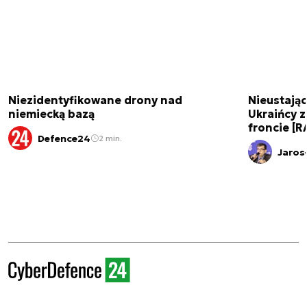
Niezidentyfikowane drony nad
Nieustając
niemiecką bazą
Ukraińcy 
froncie [
Defence24
2 min.
Jaros