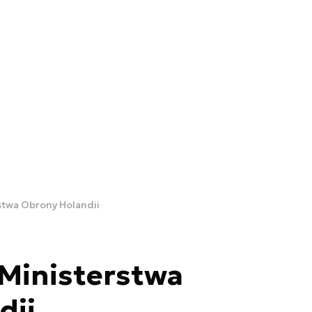
stwa Obrony Holandii
Ministerstwa
dii