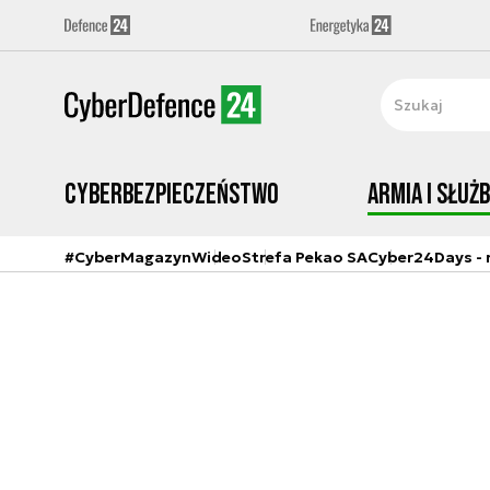
Cyberbezpieczeństwo
Armia i Służ
#CyberMagazyn
Wideo
Strefa Pekao SA
Cyber24Days - r