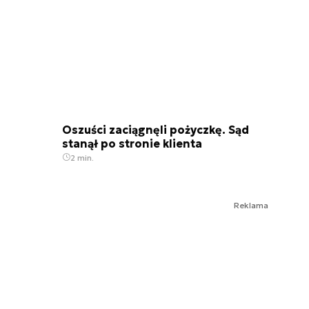
Oszuści zaciągnęli pożyczkę. Sąd
stanął po stronie klienta
2 min.
Reklama