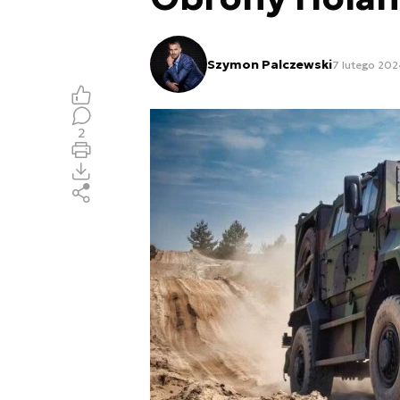
Szymon Palczewski
7 lutego 202
2