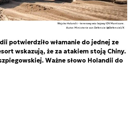
Wojsko Holandii - terenowy wóz bojowy IDV Manticore.
Autor. Ministerie van Defensie (@Defensie)/X
ii potwierdziło włamanie do jednej ze
esort wskazują, że za atakiem stoją Chiny.
 szpiegowskiej. Ważne słowo Holandii do