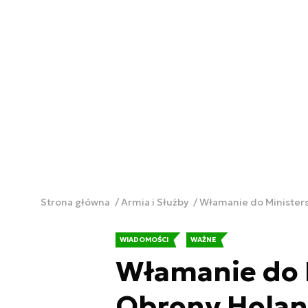
Strona główna
Armia i Służby
Włamanie do Minister
WIADOMOŚCI
WAŻNE
Włamanie do 
Obrony Holan