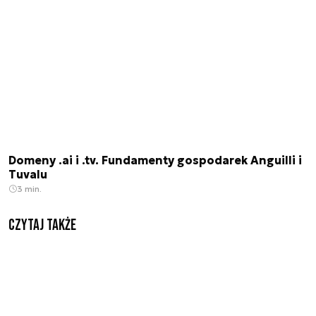
Domeny .ai i .tv. Fundamenty gospodarek Anguilli i
Tuvalu
3 min.
Czytaj także