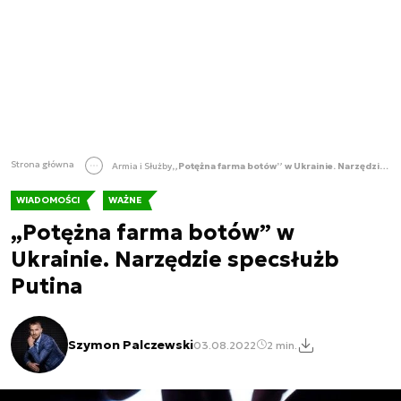
Strona główna
Armia i Służby
„Potężna farma botów” w Ukrainie. Narzędzie specsłużb Putina
WIADOMOŚCI
WAŻNE
„Potężna farma botów” w
Ukrainie. Narzędzie specsłużb
Putina
Szymon Palczewski
03.08.2022
2 min.