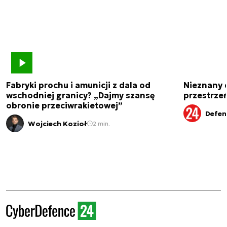
Fabryki prochu i amunicji z dala od
Nieznany 
wschodniej granicy? „Dajmy szansę
przestrze
obronie przeciwrakietowej”
Defen
Wojciech Kozioł
2 min.