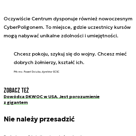
Oczywiście Centrum dysponuje również nowoczesnym
CyberPoligonem. To miejsce, gdzie uczestnicy kursów
mogą nabywać unikalne zdolności i umiejętności.
Chcesz pokoju, szykuj się do wojny. Chcesz mieć
dobrych żołnierzy, kształć ich.
Płk rez. Paweł Dziuba, dyrektor ECSC
Zobacz też
Dowódca DKWOC w USA. Jest porozumienie
z gigantem
Nie należy przesadzić