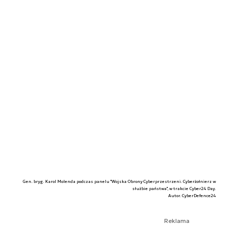
Gen. bryg. Karol Molenda podczas panelu "Wojska Obrony Cyberprzestrzeni. Cyberżołnierz w
służbie państwa", w trakcie Cyber24 Day.
Autor. CyberDefence24
Reklama