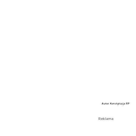
Autor. Konstytucja RP
Reklama