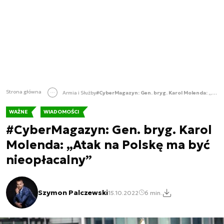
Strona główna
Armia i Służby
#CyberMagazyn: Gen. bryg. Karol Molenda: „Atak na Polskę ma być nieopłacalny”
WAŻNE
WIADOMOŚCI
#CyberMagazyn: Gen. bryg. Karol
Molenda: „Atak na Polskę ma być
nieopłacalny”
Szymon Palczewski
15.10.2022
6 min.