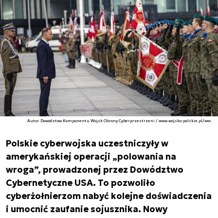
Autor. Dowództwo Komponentu Wojsk Obrony Cyberprzestrzeni / www.wojsko-polskie.pl/woc
Polskie cyberwojska uczestniczyły w
amerykańskiej operacji „polowania na
wroga”, prowadzonej przez Dowództwo
Cybernetyczne USA. To pozwoliło
cyberżołnierzom nabyć kolejne doświadczenia
i umocnić zaufanie sojusznika. Nowy