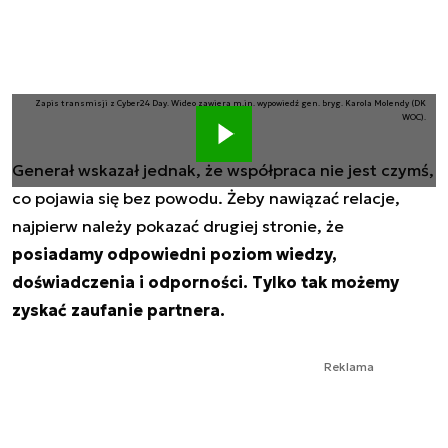
Zapis transmisji z Cyber24 Day. Wideo zawiera m.in. wypowiedź gen. bryg. Karola Molendy (DK
WOC).
Generał wskazał jednak, że współpraca nie jest czymś,
co pojawia się bez powodu. Żeby nawiązać relacje,
najpierw należy pokazać drugiej stronie, że
posiadamy odpowiedni poziom wiedzy,
doświadczenia i odporności. Tylko tak możemy
zyskać zaufanie partnera.
Reklama