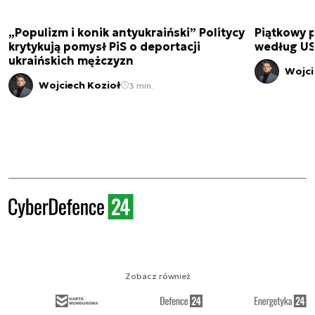
„Populizm i konik antyukraiński” Politycy
Piątkowy 
krytykują pomysł PiS o deportacji
według USA
ukraińskich mężczyzn
Wojci
Wojciech Kozioł
3 min.
Zobacz również