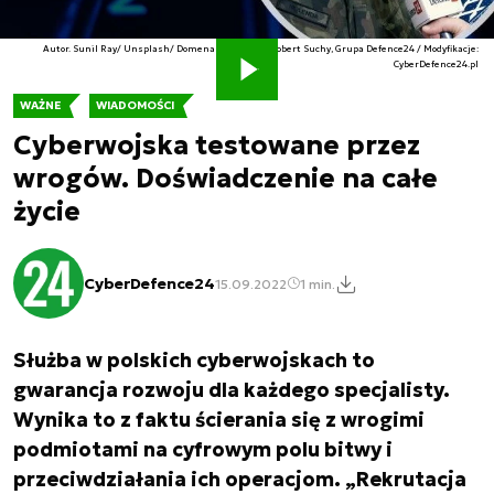
Autor. Sunil Ray/ Unsplash/ Domena publiczna/ Robert Suchy, Grupa Defence24 / Modyfikacje:
CyberDefence24.pl
WAŻNE
WIADOMOŚCI
Cyberwojska testowane przez
wrogów. Doświadczenie na całe
życie
CyberDefence24
15.09.2022
1 min.
Służba w polskich cyberwojskach to
gwarancja rozwoju dla każdego specjalisty.
Wynika to z faktu ścierania się z wrogimi
podmiotami na cyfrowym polu bitwy i
przeciwdziałania ich operacjom. „Rekrutacja