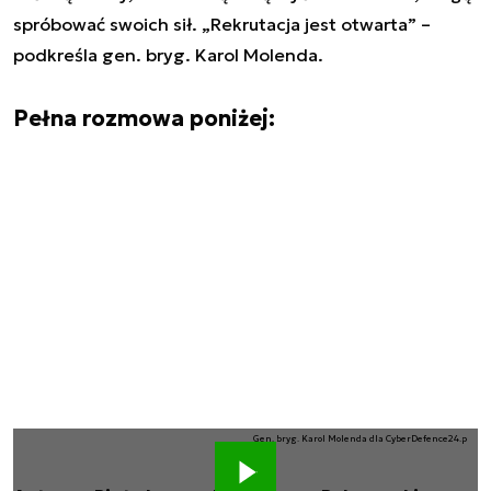
spróbować swoich sił. „Rekrutacja jest otwarta” –
podkreśla gen. bryg. Karol Molenda.
Pełna rozmowa poniżej:
Gen. bryg. Karol Molenda dla CyberDefence24.p