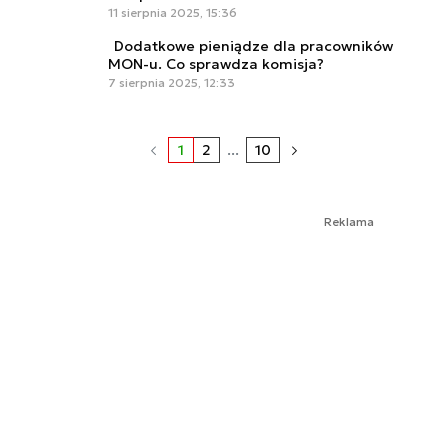
11 sierpnia 2025, 15:36
Dodatkowe pieniądze dla pracowników
MON-u. Co sprawdza komisja?
7 sierpnia 2025, 12:33
1
2
...
10
Reklama