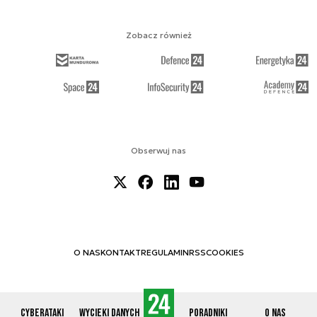
Zobacz również
Obserwuj nas
O NAS
KONTAKT
REGULAMIN
RSS
COOKIES
Cyberataki
Wycieki danych
Poradniki
O nas
© 2012-2026 CYBERDEFENCE24