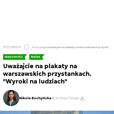
Strona główna
Technologie
Uważajcie na plakaty na warszawskich przystankach. "Wyroki na ludziach"
WIADOMOŚCI
WAŻNE
Uważajcie na plakaty na
warszawskich przystankach.
"Wyroki na ludziach"
Nikola Bochyńska
16.01.2024
2 min.