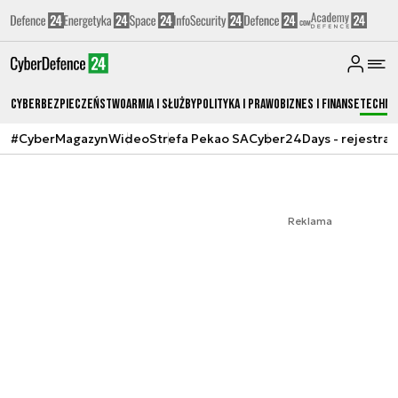
Cyberbezpieczeństwo
Armia i Służby
Polityka i prawo
Biznes i Finanse
Techno
#CyberMagazyn
Wideo
Strefa Pekao SA
Cyber24Days - rejestrac
Reklama