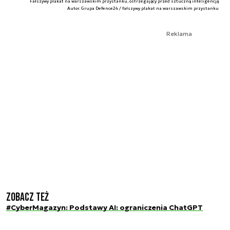
Fałszywy plakat na warszawskim przystanku, ostrzegający przed sztuczną inteligencją
Autor. Grupa Defence24 / fałszywy plakat na warszawskim przystanku
Reklama
Zobacz też
#CyberMagazyn: Podstawy AI: ograniczenia ChatGPT