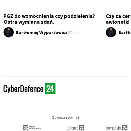
PGZ do wzmocnienia czy podzielenia?
Czy za cen
Ostra wymiana zdań.
awionetki 
Bartłomiej Wypartowicz
Bartł
1 min.
Zobacz również