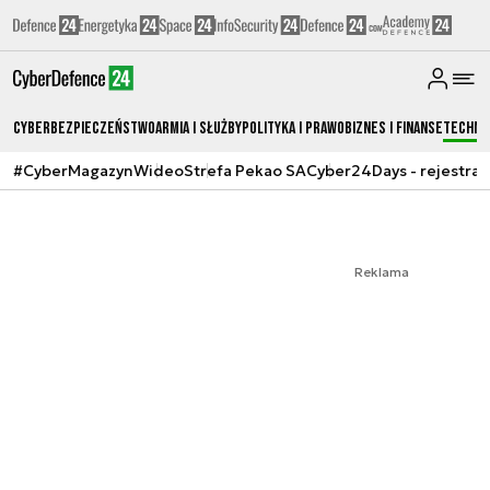
Cyberbezpieczeństwo
Armia i Służby
Polityka i prawo
Biznes i Finanse
Techno
#CyberMagazyn
Wideo
Strefa Pekao SA
Cyber24Days - rejestrac
Reklama