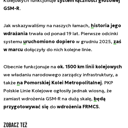
Kolejowych funkcjonuje
system łączności głosowej
GSM-R
.
Jak wskazywaliśmy na naszych łamach,
historia jego
wdrażania
trwała od ponad 19 lat. Pierwsze odcinki
systemu
uruchomiono dopiero
w grudniu 2025,
zaś
w marcu
dołączyły do nich kolejne linie.
Obecnie funkcjonuje na
ok. 1500 km linii kolejowych
we władaniu narodowego zarządcy infrastruktury, a
także
na Pomorskiej Kolei Metropolitalnej
. PKP
Polskie Linie Kolejowe ogłosiły jednak wiosną, że
zamiast wdrożenia GSM-R na dużą skalę,
będą
przygotowywać się
do
wdrożenia FRMCS
.
Zobacz też