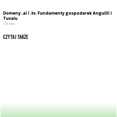
Domeny .ai i .tv. Fundamenty gospodarek Anguilli i
Tuvalu
3 min.
Czytaj także