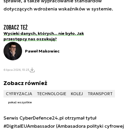
sprawie, a także wypracowanie standardów
dotyczących wdrożenia wskaźników w systemie.
Zobacz też
Wycieki danych, których... nie było. Jak
przestępcy nas oszukują?
Paweł Makowiec
6 lipca 2026, 13:23
Zobacz również
CYFRYZACJA
TECHNOLOGIE
KOLEJ
TRANSPORT
pokaż wszystkie
Serwis CyberDefence24.pl otrzymał tytuł
#DigitalEUAmbassador (Ambasadora polityki cyfrowej