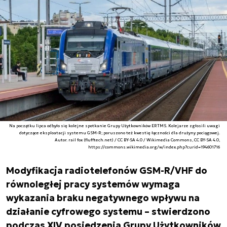
Na początku lipca odbyło się kolejne spotkanie Grupy Użytkowników ERTMS. Kolejarze zgłosili uwagi
dotyczące eksploatacji systemu GSM-R; poruszono też kwestię łączności dla drużyny pociągowej.
Autor. rail fox (flufftech.net) / CC BY-SA 4.0 / Wikimedia Commons, CC BY-SA 4.0,
https://commons.wikimedia.org/w/index.php?curid=194601716
Modyfikacja radiotelefonów GSM-R/VHF do
równoległej pracy systemów wymaga
wykazania braku negatywnego wpływu na
działanie cyfrowego systemu – stwierdzono
podczas XIV posiedzenia Grupy Użytkowników