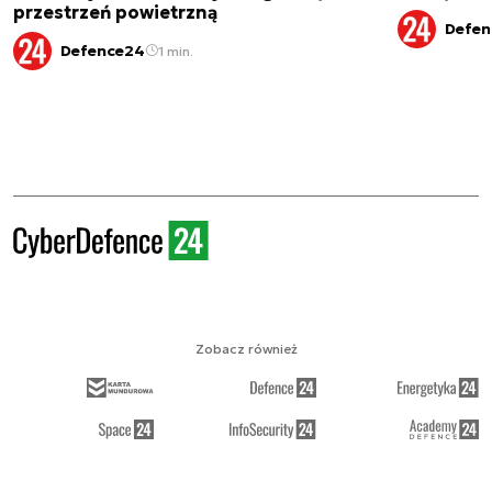
przestrzeń powietrzną
Defen
Defence24
1 min.
Zobacz również