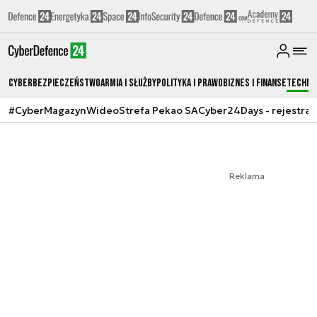
Cyberbezpieczeństwo
Armia i Służby
Polityka i prawo
Biznes i Finanse
Techno
#CyberMagazyn
Wideo
Strefa Pekao SA
Cyber24Days - rejestrac
Reklama