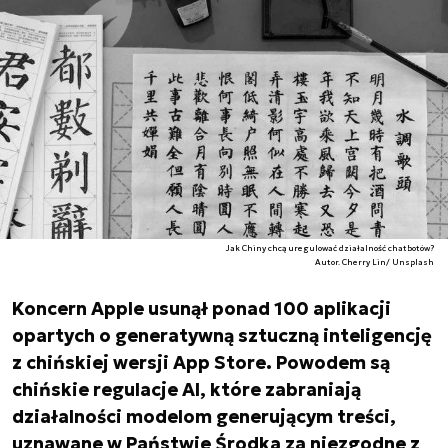
Jak Chiny chcą uregulować działalność chatbotów?
Autor. Cherry Lin/ Unsplash
Koncern Apple usunął ponad 100 aplikacji
opartych o generatywną sztuczną inteligencję
z chińskiej wersji App Store. Powodem są
chińskie regulacje AI, które zabraniają
działalności modelom generującym treści,
uznawane w Państwie Środka za niezgodne z