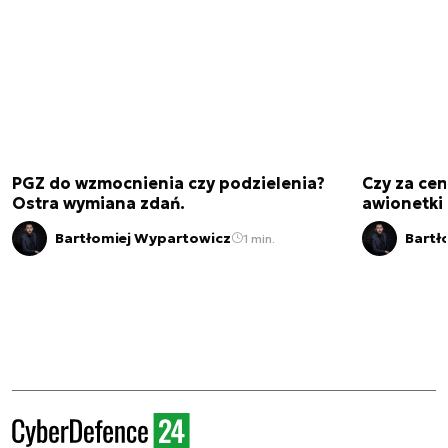
PGZ do wzmocnienia czy podzielenia?
Czy za cen
Ostra wymiana zdań.
awionetki 
Bartłomiej Wypartowicz
Bartł
1 min.