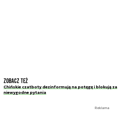
Zobacz też
Chińskie czatboty dezinformują na potęgę i blokują za
niewygodne pytania
Reklama