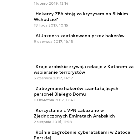
1 lutego 2019, 12:14
Hakerzy ZEA stoją za kryzysem na Bliskim
Wchodzie?
18 lipca 2017, 10:15
Al Jazeera zaatakowana przez hakerów
9 czerwca 2017, 16:13
Kraje arabskie zrywają relacje z Katarem za
wspieranie terrorystów
5 czerwca 2017, 14:17
Zatrzymano hakerów szantażujących
personel Białego Domu
10 kwietnia 2017, 12:41
Korzystanie z VPN zakazane w
Zjednoczonych Emiratach Arabskich
2 sierpnia 2016, 11:58
Rośnie zagrożenie cyberatakami w Zatoce
Perskiej