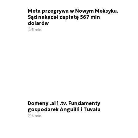
Meta przegrywa w Nowym Meksyku.
Sąd nakazał zapłatę 567 mln
dolarów
3 min.
Domeny .ai i .tv. Fundamenty
gospodarek Anguilli i Tuvalu
3 min.