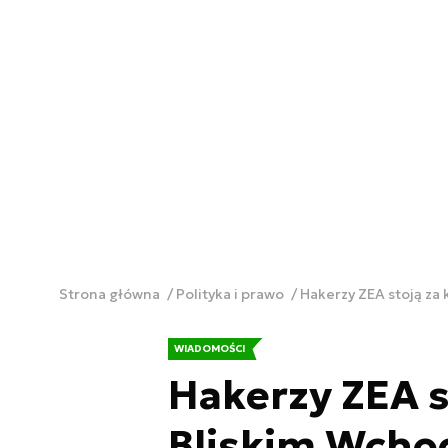
Strona główna
Polityka i prawo
Hakerzy ZEA stoją za
WIADOMOŚCI
Hakerzy ZEA s
Bliskim Wcho