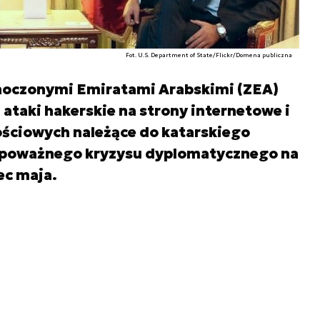
Fot. U.S. Department of State/Flickr/Domena publiczna
noczonymi Emiratami Arabskimi (ZEA)
 ataki hakerskie na strony internetowe i
ściowych należące do katarskiego
o poważnego kryzysu dyplomatycznego na
ec maja.