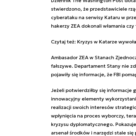
Dziennik The Washington Post dota
stwierdzono, że przedstawiciele rz
cyberataku na serwisy Kataru w prze
hakerzy ZEA dokonali włamania czy 
Czytaj też:
Kryzys w Katarze wywoła
Ambasador ZEA w Stanach Zjednoczo
fałszywe. Departament Stany nie zd
pojawiły się informacje, że FBI pom
Jeżeli potwierdziłby się informacje
innowacyjny elementy wykorzystania
realizacji swoich interesów strateg
wpłynięcia na proces wyborczy, ter
kryzysu dyplomatycznego. Pokazuje to
arsenał środków i narzędzi stale się