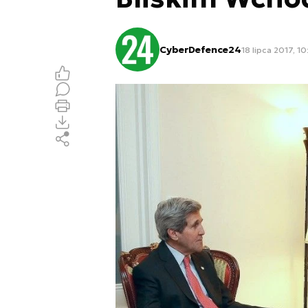
CyberDefence24
18 lipca 2017, 10