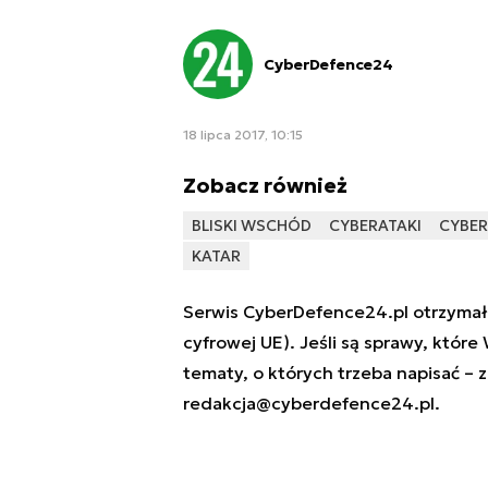
CyberDefence24
18 lipca 2017, 10:15
Zobacz również
BLISKI WSCHÓD
CYBERATAKI
CYBE
KATAR
Serwis CyberDefence24.pl otrzymał 
cyfrowej UE). Jeśli są sprawy, które
tematy, o których trzeba napisać – 
redakcja@cyberdefence24.pl
.