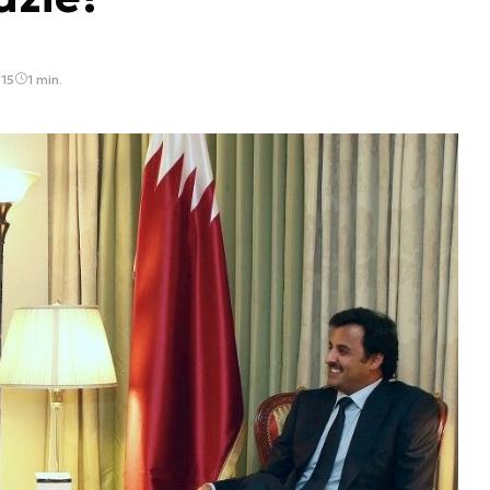
:15
1 min.