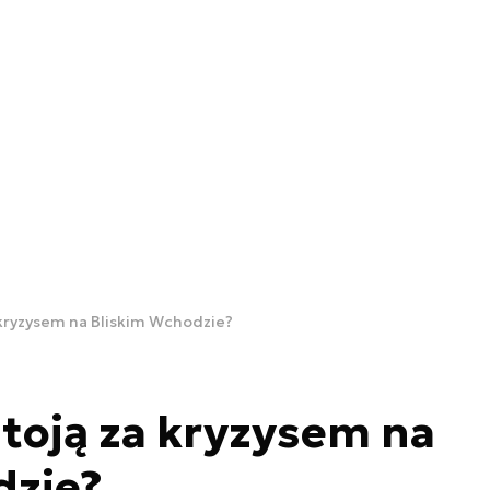
 kryzysem na Bliskim Wchodzie?
toją za kryzysem na
dzie?