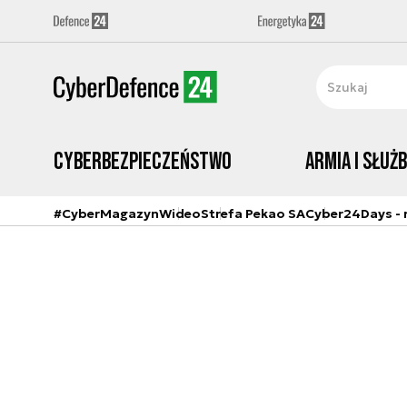
Cyberbezpieczeństwo
Armia i Służ
#CyberMagazyn
Wideo
Strefa Pekao SA
Cyber24Days - r