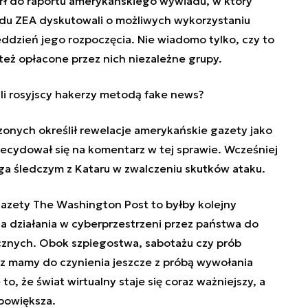
rł do raportu amerykańskiego wywiadu, w który
ądu ZEA dyskutowali o możliwych wykorzystaniu
ddzień jego rozpoczęcia. Nie wiadomo tylko, czy to
też opłacone przez nich niezależne grupy.
li rosyjscy hakerzy metodą fake news?
nych określił rewelacje amerykańskie gazety jako
ecydował się na komentarz w tej sprawie. Wcześniej
aga śledczym z Kataru w zwalczeniu skutków ataku.
 gazety The Washington Post to byłby kolejny
 działania w cyberprzestrzeni przez państwa do
icznych. Obok szpiegostwa, sabotażu czy prób
az mamy do czynienia jeszcze z próbą wywołania
, że świat wirtualny staje się coraz ważniejszy, a
 powiększa.