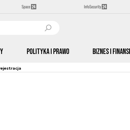
by
Polityka i prawo
Biznes i Finans
ejestracja