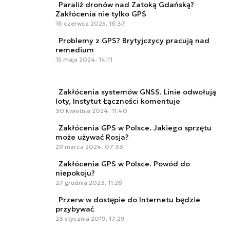
Paraliż dronów nad Zatoką Gdańską?
Zakłócenia nie tylko GPS
16 czerwca 2025, 16:37
Problemy z GPS? Brytyjczycy pracują nad
remedium
15 maja 2024, 14:11
Zakłócenia systemów GNSS. Linie odwołują
loty, Instytut Łączności komentuje
30 kwietnia 2024, 11:40
Zakłócenia GPS w Polsce. Jakiego sprzętu
może używać Rosja?
29 marca 2024, 07:33
Zakłócenia GPS w Polsce. Powód do
niepokoju?
27 grudnia 2023, 11:26
Przerw w dostępie do Internetu będzie
przybywać
23 stycznia 2019, 17:29