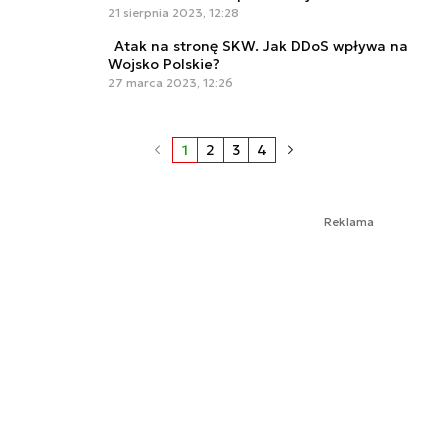
21 sierpnia 2023, 12:28
Atak na stronę SKW. Jak DDoS wpływa na
Wojsko Polskie?
27 marca 2023, 12:26
1
2
3
4
Reklama