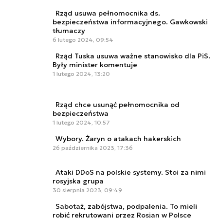
Rząd usuwa pełnomocnika ds.
bezpieczeństwa informacyjnego. Gawkowski
tłumaczy
6 lutego 2024, 09:54
Rząd Tuska usuwa ważne stanowisko dla PiS.
Były minister komentuje
1 lutego 2024, 13:20
Rząd chce usunąć pełnomocnika od
bezpieczeństwa
1 lutego 2024, 10:57
Wybory. Żaryn o atakach hakerskich
26 października 2023, 17:36
Ataki DDoS na polskie systemy. Stoi za nimi
rosyjska grupa
30 sierpnia 2023, 09:49
Sabotaż, zabójstwa, podpalenia. To mieli
robić rekrutowani przez Rosjan w Polsce