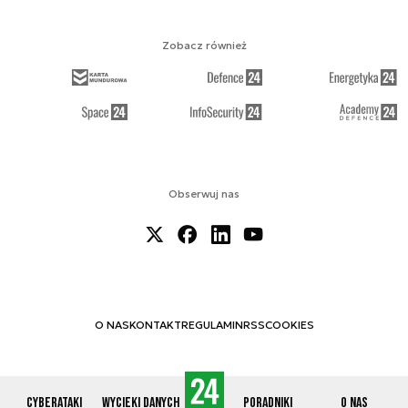
Zobacz również
Obserwuj nas
O NAS
KONTAKT
REGULAMIN
RSS
COOKIES
Cyberataki
Wycieki danych
Poradniki
O nas
© 2012-2026 CYBERDEFENCE24