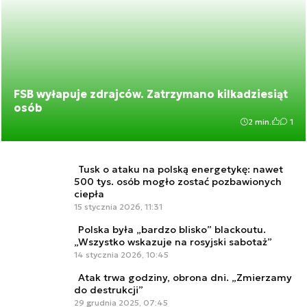
FSB wyłapuje zdrajców. Zatrzymano kilkadziesiąt
osób
2 min.
1
Tusk o ataku na polską energetykę: nawet
500 tys. osób mogło zostać pozbawionych
ciepła
15 stycznia 2026, 11:31
Polska była „bardzo blisko” blackoutu.
„Wszystko wskazuje na rosyjski sabotaż”
14 stycznia 2026, 10:45
Atak trwa godziny, obrona dni. „Zmierzamy
do destrukcji”
29 grudnia 2025, 07:45