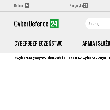
Cyberbezpieczeństwo
Armia i Służ
#CyberMagazyn
Wideo
Strefa Pekao SA
Cyber24Days - r