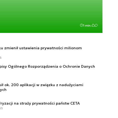
1 min.
u zmienił ustawienia prywatności milionom
3
episy Ogólnego Rozporządzenia o Ochronie Danych
ił ok. 200 aplikacji w związku z nadużyciami
nych
fryzacji na straży prywatności państw CETA
55