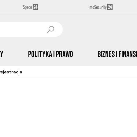
by
Polityka i prawo
Biznes i Finans
ejestracja