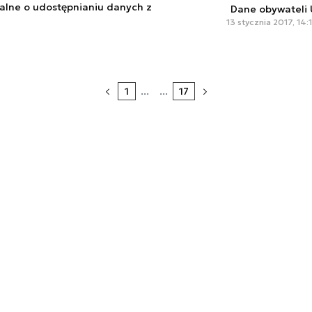
alne o udostępnianiu danych z
Dane obywateli 
13 stycznia 2017, 14:
1
...
...
17