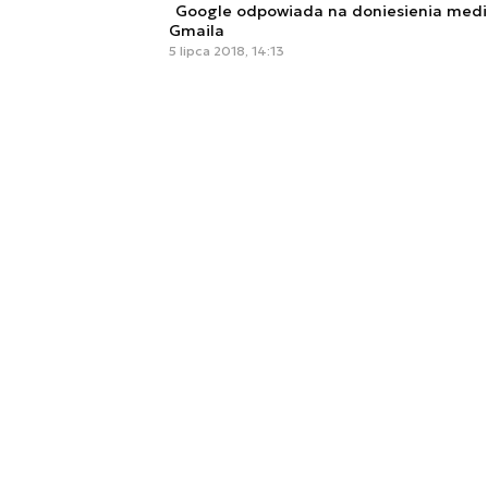
Google odpowiada na doniesienia medi
Gmaila
5 lipca 2018, 14:13