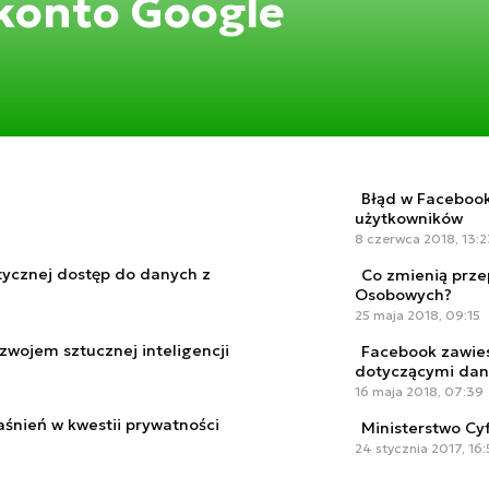
konto Google
Błąd w Facebook
użytkowników
8 czerwca 2018, 13:2
itycznej dostęp do danych z
Co zmienią prz
Osobowych?
25 maja 2018, 09:15
zwojem sztucznej inteligencji
Facebook zawies
dotyczącymi da
16 maja 2018, 07:39
śnień w kwestii prywatności
Ministerstwo Cy
24 stycznia 2017, 16: