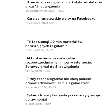
Dziecięca pornografia i narkotyki. 40-latkowi
grozi 15 lat więzienia
30 października 2024, 16:37
Kara za rasistowskie wpisy na Facebooku
16 czerwca 2021, 08:58
TikTok usunął 49 mln materiałów
naruszających regulamin
10 lipca 2020, 12:47
Akt oskarżenia za nielegalne
rozpowszechnianie filmów w internecie.
Sprawcy grozi do 5 lat więzienia
1 lipca 2020, 15:42
Firmy technologiczne nie chcą ponosić
odpowiedzialności za nielegalne treści
7 stycznia 2020, 13:37
Cyberoddziały Europolu przekroczyły swoje
uprawnienia?
6 lipca 2016, 12:09