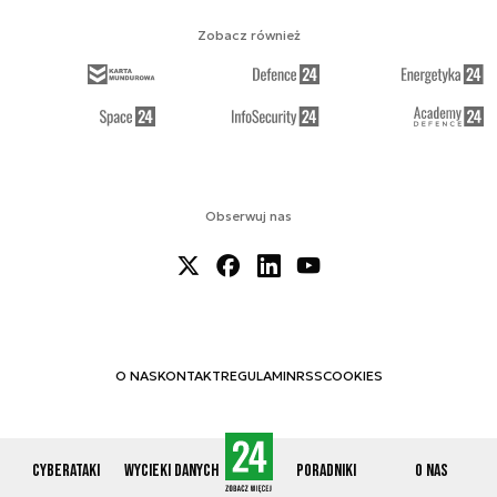
Zobacz również
Obserwuj nas
O NAS
KONTAKT
REGULAMIN
RSS
COOKIES
Cyberataki
Wycieki danych
Poradniki
O nas
© 2012-2026 CYBERDEFENCE24