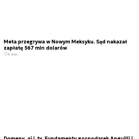
Meta przegrywa w Nowym Meksyku. Sąd nakazał
zapłatę 567 mln dolarów
3 min.
Domeny .ai i .tv. Fundamenty gospodarek Anguilli i