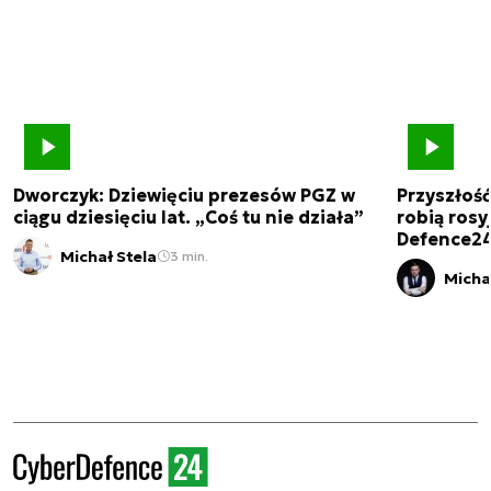
Dworczyk: Dziewięciu prezesów PGZ w
Przyszłoś
ciągu dziesięciu lat. „Coś tu nie działa”
robią rosyj
Defence2
Michał Stela
3 min.
Micha