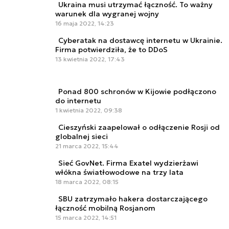
Ukraina musi utrzymać łączność. To ważny
warunek dla wygranej wojny
16 maja 2022, 14:23
Cyberatak na dostawcę internetu w Ukrainie.
Firma potwierdziła, że to DDoS
13 kwietnia 2022, 17:43
Ponad 800 schronów w Kijowie podłączono
do internetu
1 kwietnia 2022, 09:38
Cieszyński zaapelował o odłączenie Rosji od
globalnej sieci
21 marca 2022, 15:44
Sieć GovNet. Firma Exatel wydzierżawi
włókna światłowodowe na trzy lata
18 marca 2022, 08:15
SBU zatrzymało hakera dostarczającego
łączność mobilną Rosjanom
15 marca 2022, 14:51