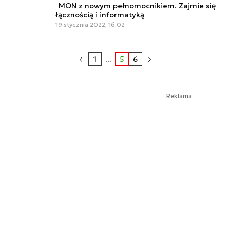
MON z nowym pełnomocnikiem. Zajmie się
łącznością i informatyką
19 stycznia 2022, 16:02
1
...
5
6
Reklama