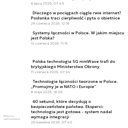
6 lipca 2026, 07:43
Dlaczego w pociągach ciągle rwie internet?
Posłanka traci cierpliwość i pyta o obietnice
29 czerwca 2026, 12:18
Systemy łączności w Polsce. W jakim miejscu
jest Polska?
12 czerwca 2026, 11:15
Polska technologia 5G mmWave trafi do
brytyjskiego Ministerstwa Obrony
11 czerwca 2026, 07:54
Technologie łączności tworzone w Polsce.
„Promujmy je w NATO i Europie”
8 maja 2026, 16:05
60 sekund, które decydują o
bezpieczeństwie państwa. Eksperci:
technologia jest gotowa - system nadal
wymaga integracji
Materiał
sponsorowany
20 kwietnia 2026, 07:40