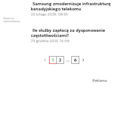
Samsung zmodernizuje infrastrukturę
kanadyjskiego telekomu
23 lutego 2026, 08:55
Materiał
sponsorowany
Ile służby zapłacą za dysponowanie
częstotliwościami?
23 grudnia 2025, 14:09
1
2
...
6
Reklama