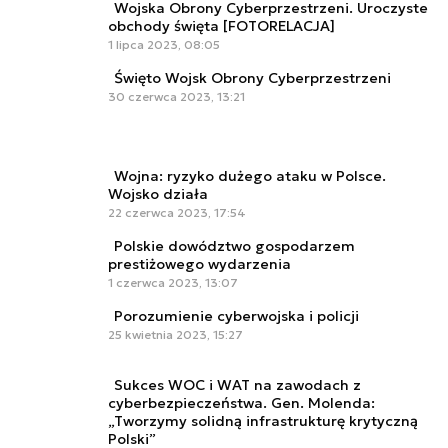
Wojska Obrony Cyberprzestrzeni. Uroczyste
obchody święta [FOTORELACJA]
1 lipca 2023, 08:05
Święto Wojsk Obrony Cyberprzestrzeni
30 czerwca 2023, 13:21
Wojna: ryzyko dużego ataku w Polsce.
Wojsko działa
22 czerwca 2023, 17:54
Polskie dowództwo gospodarzem
prestiżowego wydarzenia
1 czerwca 2023, 13:07
Porozumienie cyberwojska i policji
25 kwietnia 2023, 15:27
Sukces WOC i WAT na zawodach z
cyberbezpieczeństwa. Gen. Molenda:
„Tworzymy solidną infrastrukturę krytyczną
Polski”