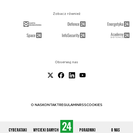
Zobacz również
Obserwuj nas
O NAS
KONTAKT
REGULAMIN
RSS
COOKIES
Cyberataki
Wycieki danych
Poradniki
O nas
© 2012-2026 CYBERDEFENCE24