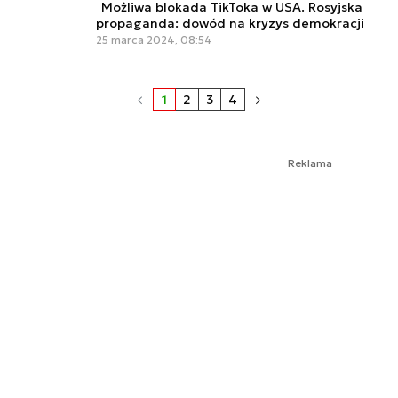
Możliwa blokada TikToka w USA. Rosyjska
propaganda: dowód na kryzys demokracji
25 marca 2024, 08:54
1
2
3
4
Reklama