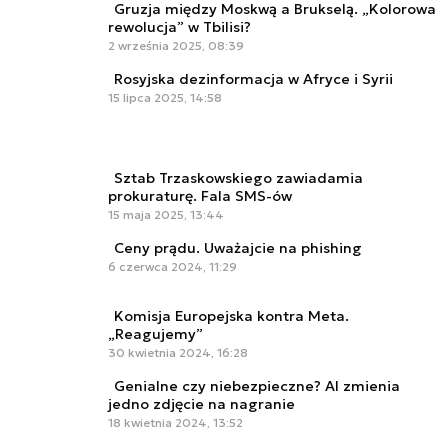
Gruzja między Moskwą a Brukselą. „Kolorowa
rewolucja” w Tbilisi?
2 września 2025, 08:39
Rosyjska dezinformacja w Afryce i Syrii
15 lipca 2025, 14:58
Sztab Trzaskowskiego zawiadamia
prokuraturę. Fala SMS-ów
15 maja 2025, 13:44
Ceny prądu. Uważajcie na phishing
6 czerwca 2024, 11:29
Komisja Europejska kontra Meta.
„Reagujemy”
30 kwietnia 2024, 16:28
Genialne czy niebezpieczne? AI zmienia
jedno zdjęcie na nagranie
18 kwietnia 2024, 13:52