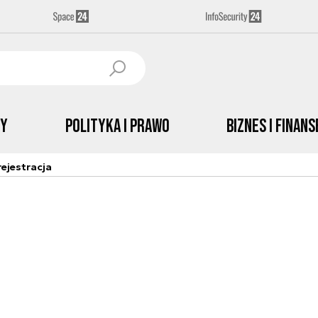
by
Polityka i prawo
Biznes i Finans
ejestracja