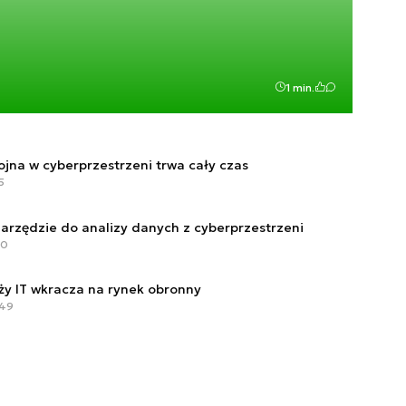
1 min.
jna w cyberprzestrzeni trwa cały czas
5
arzędzie do analizy danych z cyberprzestrzeni
00
nży IT wkracza na rynek obronny
:49