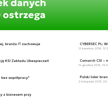
ek danych
 ostrzega
ej, branża IT zachowuje
CYBERSEC PL: Wo
12 kwietnia 2016, 12:1
Comarch CSI – n
ję KSI Zakładu Ubezpieczeń
14 grudnia 2015, 13:
Polski lider bra
 bez współpracy"
2 listopada 2015, 20
cy z biznesem przy