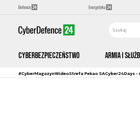
Cyberbezpieczeństwo
Armia i Służ
#CyberMagazyn
Wideo
Strefa Pekao SA
Cyber24Days - r