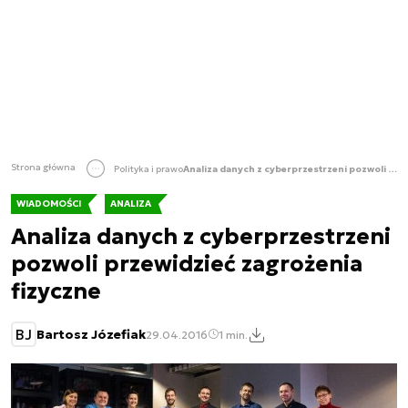
Strona główna
Polityka i prawo
Analiza danych z cyberprzestrzeni pozwoli przewidzieć zagrożenia fizyczne
WIADOMOŚCI
ANALIZA
Analiza danych z cyberprzestrzeni
pozwoli przewidzieć zagrożenia
fizyczne
BJ
Bartosz Józefiak
29.04.2016
1 min.