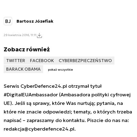
BJ
Bartosz Józefiak
29 kwietnia 2016, 11:11
Zobacz również
TWITTER
FACEBOOK
CYBERBEZPIECZEŃSTWO
BARACK OBAMA
pokaż wszystkie
Serwis CyberDefence24.pl otrzymał tytuł
#DigitalEUAmbassador (Ambasadora polityki cyfrowej
UE). Jeśli są sprawy, które Was nurtują; pytania, na
które nie znacie odpowiedzi; tematy, o których trzeba
napisać – zapraszamy do kontaktu. Piszcie do nas na:
redakcja@cyberdefence24.pl
.