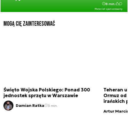
8 min.
Materiał sponsorowany
Mogą Cię zainteresować
Święto Wojska Polskiego: Ponad 300
Teheran uz
jednostek sprzętu w Warszawie
Ormuz od 
irańskich
Damian Ratka
3 min.
Artur Marci