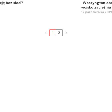
ję bez sieci?
Waszyngton obaw
wojsko zacieśni
17 października 2019,
1
2