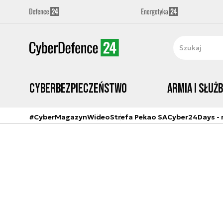
Cyberbezpieczeństwo
Armia i Służ
#CyberMagazyn
Wideo
Strefa Pekao SA
Cyber24Days - r