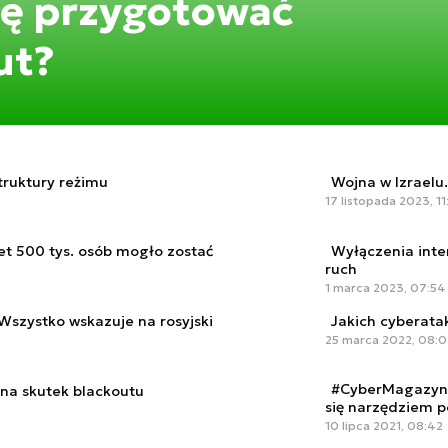
ię przygotować
ut?
truktury reżimu
Wojna w Izraelu.
17 listopada 2023, 11
et 500 tys. osób mogło zostać
Wyłączenia inte
ruch
1 marca 2023, 07:54
„Wszystko wskazuje na rosyjski
Jakich cyberatak
25 marca 2022, 08:
#CyberMagazyn: 
 na skutek blackoutu
się narzędziem p
10 lipca 2021, 08:42