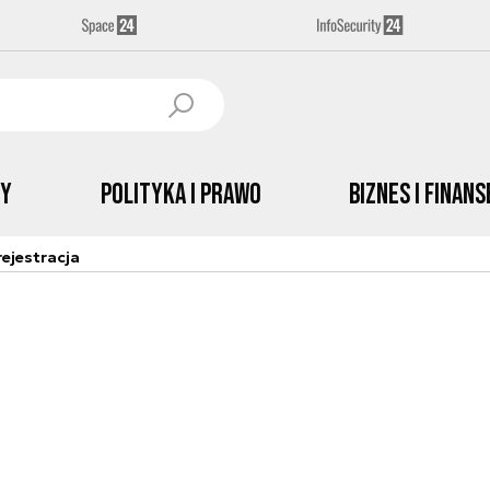
by
Polityka i prawo
Biznes i Finans
ejestracja