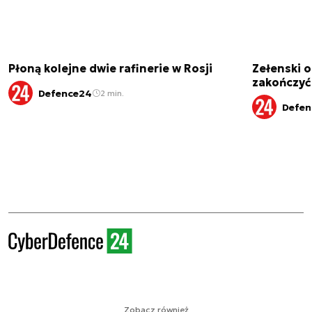
Płoną kolejne dwie rafinerie w Rosji
Zełenski 
zakończyć
Defence24
2 min.
Defen
Zobacz również