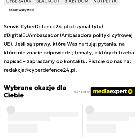
CYBERATAK
BLACKOUT
BIAŁY DOM
NOTPETYA
pokaż wszystkie
Serwis CyberDefence24.pl otrzymał tytuł
#DigitalEUAmbassador (Ambasadora polityki cyfrowej
UE). Jeśli są sprawy, które Was nurtują; pytania, na
które nie znacie odpowiedzi; tematy, o których trzeba
napisać – zapraszamy do kontaktu. Piszcie do nas na:
redakcja@cyberdefence24.pl
.
Wybrane okazje dla
REKLAMA
Ciebie