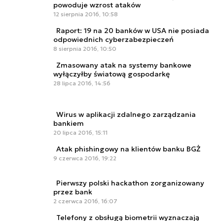
powoduje wzrost ataków
12 sierpnia 2016, 10:58
Raport: 19 na 20 banków w USA nie posiada
odpowiednich cyberzabezpieczeń
8 sierpnia 2016, 10:50
Zmasowany atak na systemy bankowe
wyłączyłby światową gospodarkę
28 lipca 2016, 14:56
Wirus w aplikacji zdalnego zarządzania
bankiem
20 lipca 2016, 15:11
Atak phishingowy na klientów banku BGŻ
9 czerwca 2016, 19:22
Pierwszy polski hackathon zorganizowany
przez bank
2 czerwca 2016, 16:07
Telefony z obsługą biometrii wyznaczają