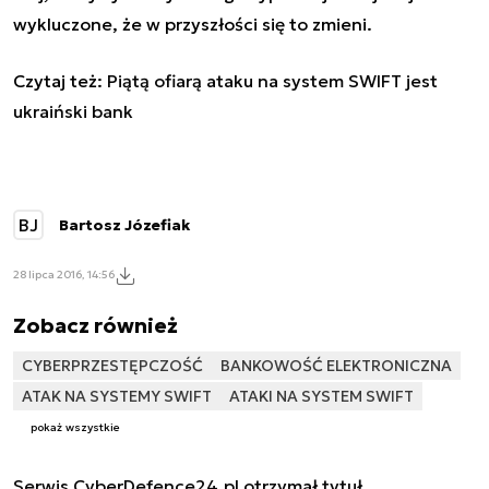
wykluczone, że w przyszłości się to zmieni.
Czytaj też:
Piątą ofiarą ataku na system SWIFT jest
ukraiński bank
BJ
Bartosz Józefiak
28 lipca 2016, 14:56
Zobacz również
CYBERPRZESTĘPCZOŚĆ
BANKOWOŚĆ ELEKTRONICZNA
ATAK NA SYSTEMY SWIFT
ATAKI NA SYSTEM SWIFT
pokaż wszystkie
Serwis CyberDefence24.pl otrzymał tytuł