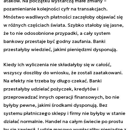
ataków. Na początku wystarczą małe zmiany –
pozamienianie kolejności cyfr na transakcjach.
Mnóstwo wadliwych płatności zaczęłoby objawiać się
w różnych częściach świata. Szybko stałoby się jasne,
że to nie odosobnione przypadki, a cały system
bankowy przestaje być godny zaufania. Banki
przestałyby wiedzieć, jakimi pieniędzmi dysponują.
Kiedy ich wyliczenia nie składałyby się w całość,
wszyscy doszliby do wniosku, że zostali zaatakowani.
Na efekty nie trzeba by długo czekać. Banki
przestałyby udzielać pożyczek, kredytów i
przeprowadzać innych operacji finansowych, bo nie
byłyby pewne, jakimi środkami dysponują. Bez
systemu płatniczego sklepy i firmy nie byłyby w stanie
działać normalnie. Handel na całym świecie po prostu
by się zawiesił. Ludzie masowo wypłacaliby pieniądze z