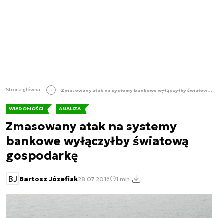
Strona główna
Zmasowany atak na systemy bankowe wyłączyłby światową gospodarkę
WIADOMOŚCI
ANALIZA
Zmasowany atak na systemy
bankowe wyłączyłby światową
gospodarkę
BJ
Bartosz Józefiak
28.07.2016
1 min.