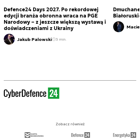
Defence24 Days 2027. Po rekordowej
Dmuchane 
edycji branża obronna wraca na PGE
Białorusk
Narodowy – z jeszcze większą wystawą i
Macie
doświadczeniami z Ukrainy
Jakub Palowski
3 min.
Zobacz również