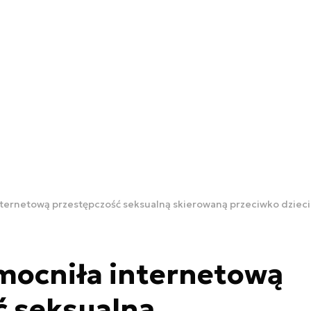
ternetową przestępczość seksualną skierowaną przeciwko dziec
ocniła internetową
ć seksualną