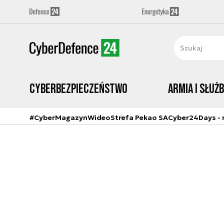
Cyberbezpieczeństwo
Armia i Służ
#CyberMagazyn
Wideo
Strefa Pekao SA
Cyber24Days - r