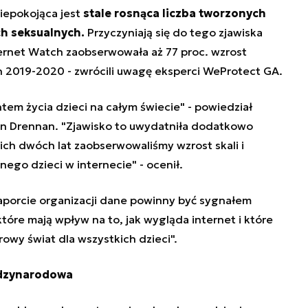
niepokojąca jest
stale rosnąca liczba tworzonych
ch seksualnych.
Przyczyniają się do tego z
jawiska
ternet Watch zaobserwowała aż 77 proc. wzrost
ch 2019-2020 - zwrócili uwagę eksperci WeProtect GA.
ntem życia dzieci na całym świecie" - powiedział
in Drennan. "Zjawisko to uwydatniła dodatkowo
ch dwóch lat zaobserwowaliśmy wzrost skali i
ego dzieci w internecie" - ocenił.
porcie organizacji dane powinny być sygnałem
óre mają wpływ na to, jak wygląda internet i które
owy świat dla wszystkich dzieci".
ędzynarodowa