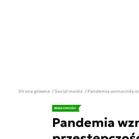
Strona główna
Social media
Pandemia wzmocniła in
WIADOMOŚCI
Pandemia wzm
przestępczoś