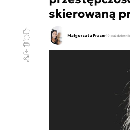
skierowaną p
Małgorzata Fraser
19 październi