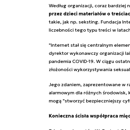
Według organizacji, coraz bardziej 
przez dzieci materiałów o treścia
takie, jak np. seksting
. Fundacja In
liczebności tego typu treści w lata
"Internet stał się centralnym eleme
dyrektor wykonawczy organizacji Ia
pandemia COVID-19. W ciągu ostatni
złożoności wykorzystywania seksualn
Jego zdaniem, zaprezentowane w ra
alarmowym dla różnych środowisk, kt
mogą "stworzyć bezpieczniejszy cyfr
Konieczna ścisła współpraca mi