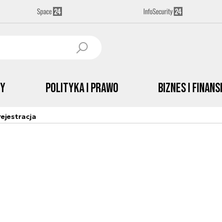
by
Polityka i prawo
Biznes i Finans
ejestracja