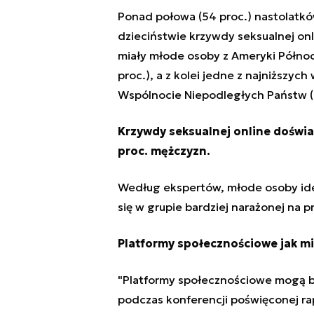
Ponad połowa (54 proc.)
nastolatkó
dzieciństwie krzywdy seksualnej onl
miały młode osoby z Ameryki Północ
proc.), a z kolei jedne z najniższy
Wspólnocie Niepodległych Państw (
Krzywdy seksualnej online doświad
proc. mężczyzn.
Według ekspertów, młode osoby iden
się w grupie bardziej narażonej na p
Platformy społecznościowe jak m
"Platformy społecznościowe mogą by
podczas konferencji poświęconej rap