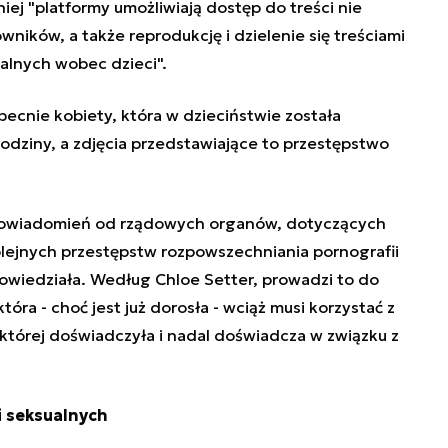
iej "
platformy umożliwiają dostęp do treści nie
owników
, a także reprodukcję i dzielenie się treściami
alnych wobec dzieci".
becnie kobiety, która w dzieciństwie została
odziny, a zdjęcia przedstawiające to przestępstwo
 powiadomień od rządowych organów, dotyczących
olejnych przestępstw rozpowszechniania pornografii
powiedziała. Według Chloe Setter, prowadzi to do
tóra - choć jest już dorosła - wciąż musi korzystać z
 której doświadczyła i nadal doświadcza w związku z
ci seksualnych