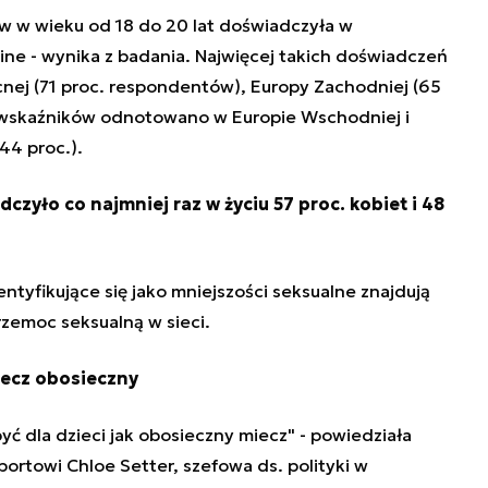
w w wieku od 18 do 20 lat
doświadczyła w
ine - wynika z badania. Najwięcej takich doświadczeń
nej (71 proc. respondentów), Europy Zachodniej (65
ch wskaźników odnotowano w Europie Wschodniej i
44 proc.).
czyło co najmniej raz w życiu 57 proc. kobiet i 48
tyfikujące się jako mniejszości seksualne znajdują
rzemoc seksualną w sieci.
iecz obosieczny
ć dla dzieci jak obosieczny miecz" - powiedziała
ortowi Chloe Setter, szefowa ds. polityki w