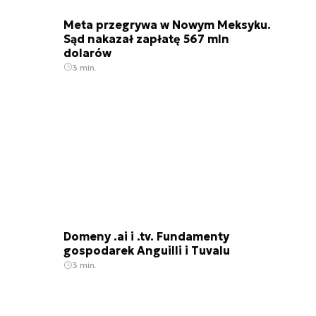
Meta przegrywa w Nowym Meksyku.
Sąd nakazał zapłatę 567 mln
dolarów
3 min.
Domeny .ai i .tv. Fundamenty
gospodarek Anguilli i Tuvalu
3 min.