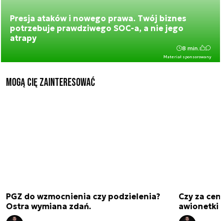
Presja ataków i nowego prawa. Twój biznes
potrzebuje prawdziwego SOC-a, a nie jego
atrapy
8 min.
Materiał sponsorowany
Mogą Cię zainteresować
PGZ do wzmocnienia czy podzielenia?
Czy za cen
Ostra wymiana zdań.
awionetki 