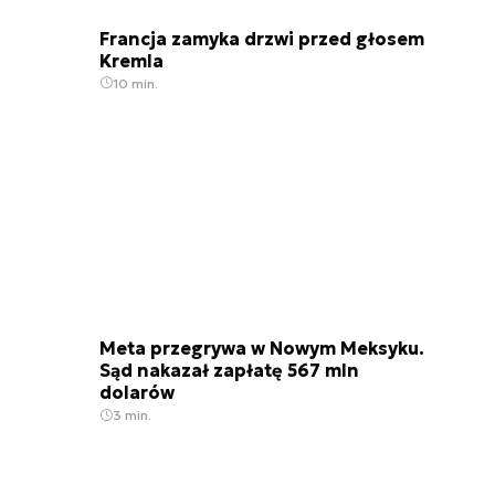
Francja zamyka drzwi przed głosem
Kremla
10 min.
Meta przegrywa w Nowym Meksyku.
Sąd nakazał zapłatę 567 mln
dolarów
3 min.