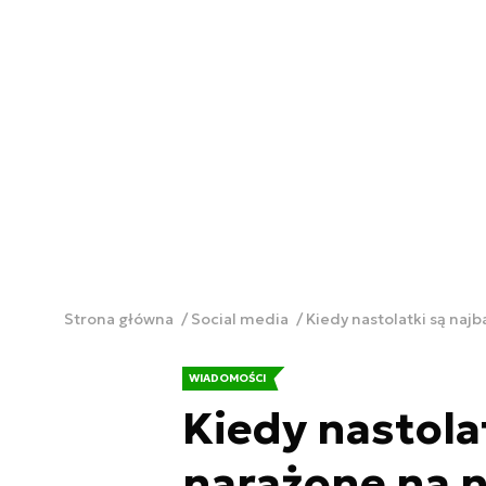
Strona główna
Social media
Kiedy nastolatki są na
WIADOMOŚCI
Kiedy nastolat
narażone na 