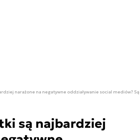
jbardziej narażone na negatywne oddziaływanie social mediów? S
ki są najbardziej
negatywne