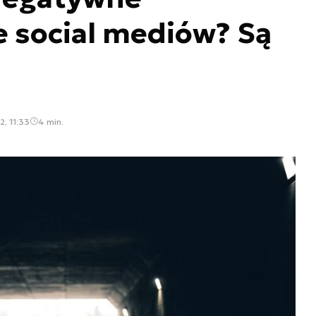
 social mediów? Są
, 11:33
4 min.