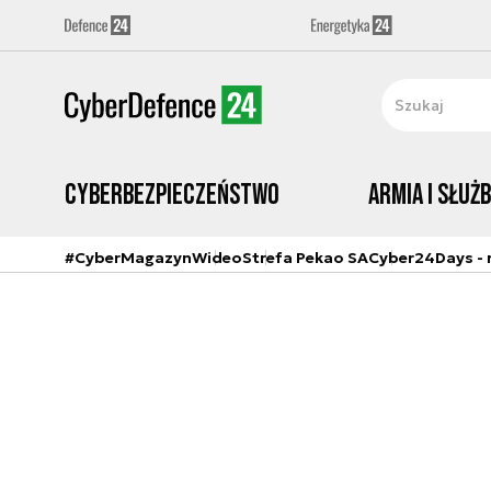
Cyberbezpieczeństwo
Armia i Służ
#CyberMagazyn
Wideo
Strefa Pekao SA
Cyber24Days - r