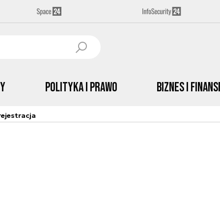
by
Polityka i prawo
Biznes i Finans
ejestracja