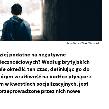
Autor. Warren Wong / Unsplash
dziej podatne na negatywne
ecznościowych? Według brytyjskich
 określić ten czas, definiując go do
órym wrażliwość na bodźce płynące z
 w kwestiach socjalizacyjnych, jest
przeprowadzone przez nich nowe