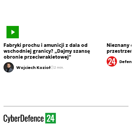
Fabryki prochu i amunicji z dala od
Nieznany 
wschodniej granicy? „Dajmy szansę
przestrze
obronie przeciwrakietowej”
Defen
Wojciech Kozioł
2 min.