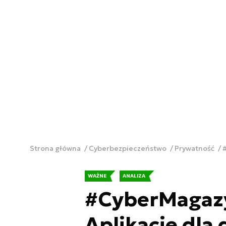
Strona główna
Cyberbezpieczeństwo
Prywatność
#
WAŻNE
ANALIZA
#CyberMagazy
Aplikacje dla 