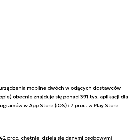
 urządzenia mobilne dwóch wiodących dostawców
le) obecnie znajduje się ponad 391 tys. aplikacji dla
programów w App Store (iOS) i 7 proc. w Play Store
 42 proc. chętniej dzielą się danymi osobowymi