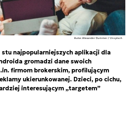
Autor. Alexander Dummer / Unsplash
stu najpopularniejszych aplikacji dla
 Androida gromadzi dane swoich
.in. firmom brokerskim, profilującym
klamy ukierunkowanej. Dzieci, po cichu,
bardziej interesującym „targetem”