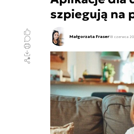
szpiegują na 
Małgorzata Fraser
18 czerwca 20