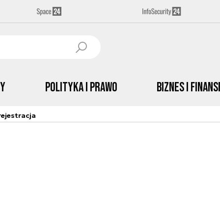
by
Polityka i prawo
Biznes i Finans
ejestracja