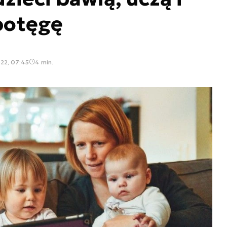
potęgę
22, 07:45
4 min.