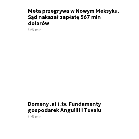
Meta przegrywa w Nowym Meksyku.
Sąd nakazał zapłatę 567 mln
dolarów
3 min.
Domeny .ai i .tv. Fundamenty
gospodarek Anguilli i Tuvalu
3 min.