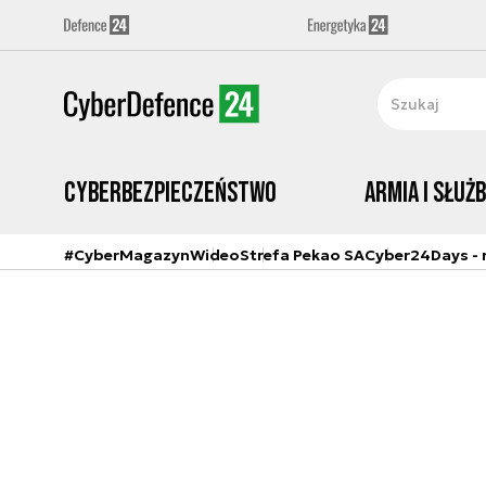
Cyberbezpieczeństwo
Armia i Służ
#CyberMagazyn
Wideo
Strefa Pekao SA
Cyber24Days - r