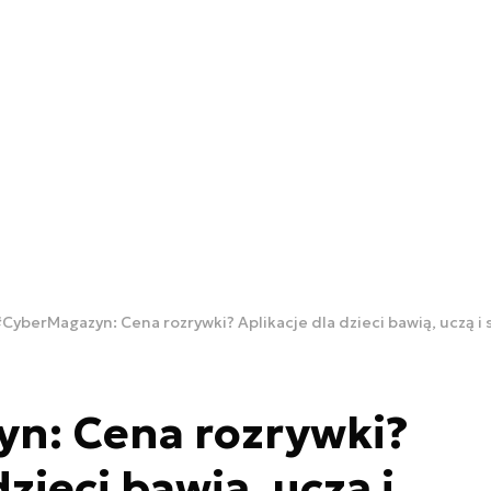
CyberMagazyn: Cena rozrywki? Aplikacje dla dzieci bawią, uczą i 
n: Cena rozrywki?
dzieci bawią, uczą i