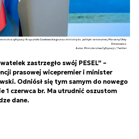
ministra cyfryzacji Krzysztofa Gawkowskiego oraz ministry ds. polityki senioralnej Marzeny Okły-
Drewnowicz.
Autor. Ministerstwo Cyfryzacji / Twitter
ywatelek zastrzegło swój PESEL” –
ncji prasowej wicepremier i minister
owski. Odniósł się tym samym do nowego
ie 1 czerwca br. Ma utrudnić oszustom
dze dane.