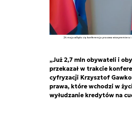
24 maja odbyła się konferencja prasowa wicepremiera i 
„Już 2,7 mln obywateli i ob
przekazał w trakcie konfere
cyfryzacji Krzysztof Gawk
prawa, które wchodzi w życ
wyłudzanie kredytów na cu