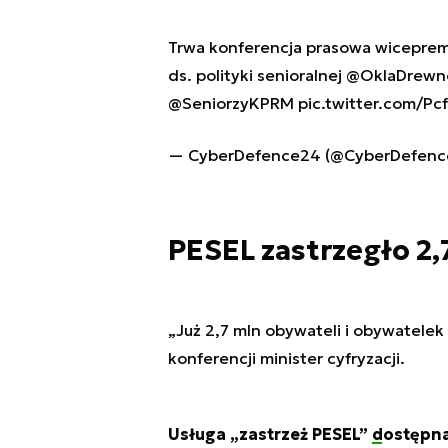
Trwa konferencja prasowa wicepremie
ds. polityki senioralnej
@OklaDrewn
@SeniorzyKPRM
pic.twitter.com/Pc
— CyberDefence24 (@CyberDefen
PESEL zastrzegło 2,
„Już 2,7 mln obywateli i obywatelek
konferencji minister cyfryzacji.
Usługa „zastrzeż PESEL”
dostępna 