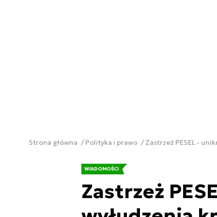
Strona główna
Polityka i prawo
Zastrzeż PESEL - uni
WIADOMOŚCI
Zastrzeż PESE
wyłudzenia kr