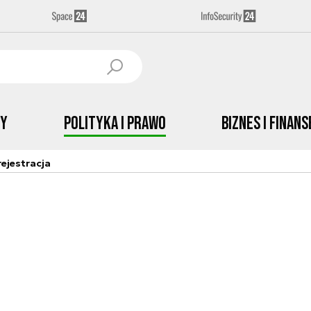
by
Polityka i prawo
Biznes i Finans
ejestracja