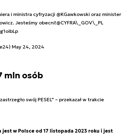
ra i ministra cyfryzacji
@KGawkowski
oraz minister
owicz
. Jesteśmy obecni!
@CYFRA\_GOV\_PL
fg1oibLp
ce24)
May 24, 2024
7 mln osób
 zastrzegło swój PESEL” – przekazał w trakcie
jest w Polsce od 17 listopada 2023 roku
i jest