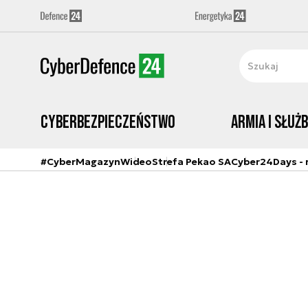
Cyberbezpieczeństwo
Armia i Służ
#CyberMagazyn
Wideo
Strefa Pekao SA
Cyber24Days - r