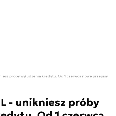
kniesz próby wyłudzenia kredytu. Od 1 czerwca nowe przepisy
L - unikniesz próby
edytu. Od 1 czerwca