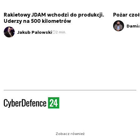
Rakietowy JDAM wchodzi do produkcji.
Pożar czoł
Uderzy na 500 kilometrów
Damia
Jakub Palowski
2 min.
Zobacz również