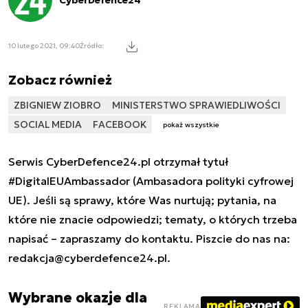
10 lutego 2021, 09:40
Źródło:
Zobacz również
ZBIGNIEW ZIOBRO
MINISTERSTWO SPRAWIEDLIWOŚCI
SOCIAL MEDIA
FACEBOOK
pokaż wszystkie
Serwis CyberDefence24.pl otrzymał tytuł
#DigitalEUAmbassador (Ambasadora polityki cyfrowej
UE). Jeśli są sprawy, które Was nurtują; pytania, na
które nie znacie odpowiedzi; tematy, o których trzeba
napisać – zapraszamy do kontaktu. Piszcie do nas na:
redakcja@cyberdefence24.pl
.
Wybrane okazje dla
REKLAMA