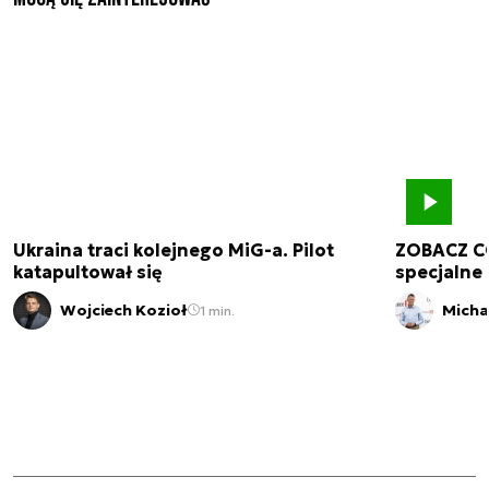
Ukraina traci kolejnego MiG-a. Pilot
ZOBACZ C
katapultował się
specjalne 
Wojciech Kozioł
Micha
1 min.