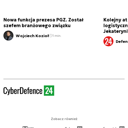
Nowa funkcja prezesa PGZ. Został
Kolejny at
szefem branżowego związku
logistyczn
Jekateryn
Wojciech Kozioł
1 min.
Defen
Zobacz również