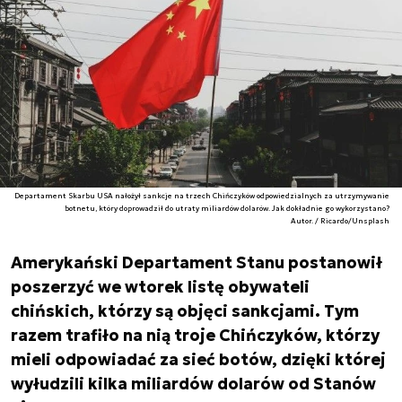
Departament Skarbu USA nałożył sankcje na trzech Chińczyków odpowiedzialnych za utrzymywanie
botnetu, który doprowadził do utraty miliardów dolarów. Jak dokładnie go wykorzystano?
Autor. / Ricardo/Unsplash
Amerykański Departament Stanu postanowił
poszerzyć we wtorek listę obywateli
chińskich, którzy są objęci sankcjami. Tym
razem trafiło na nią troje Chińczyków, którzy
mieli odpowiadać za sieć botów, dzięki której
wyłudzili kilka miliardów dolarów od Stanów